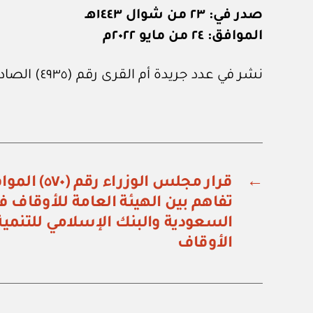
صدر في: ٢٣ من شوال ١٤٤٣هـ
الموافق: ٢٤ من مايو ٢٠٢٢م
نشر في عدد جريدة أم القرى رقم (٤٩٣٥) الصادر في ٣ من يونيو ٢٠٢٢م.
←
قرار مجلس الوزر
تفاهم بين الهيئة العامة للأوقاف ف
السعودية والبنك الإسلامي للتنمية
الأوقاف