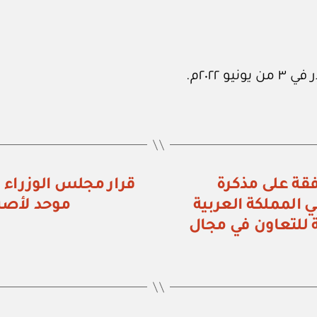
اء رقم (٥٧٠) الموافقة على مذكرة
ي المملكة العربية
موحد لأصن
 للتعاون في مجال