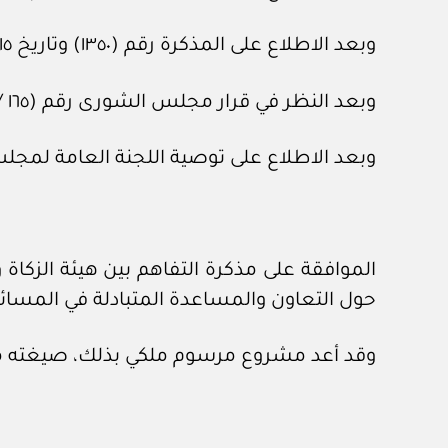
وبعد الاطلاع على المذكرة رقم (١٣٥٠) وتاريخ ١٥ /٦ /١٤٤٣هـ، المعدة في هيئة الخبراء بمجلس الوزراء.
وبعد النظر في قرار مجلس الشورى رقم (١٦٥ /٢٩) وتاريخ ١١ /٨ /١٤٤٣هـ.
وبعد الاطلاع على توصية اللجنة العامة لمجلس الوزراء رقم (٧٦٧٤) 
الموافقة على مذكرة التفاهم بين هيئة الزكا
حول التعاون والمساعدة المتبادلة في المسائل الجمركية، الموقعة في مدين
وقد أعد مشروع مرسوم ملكي بذلك، صيغته مر