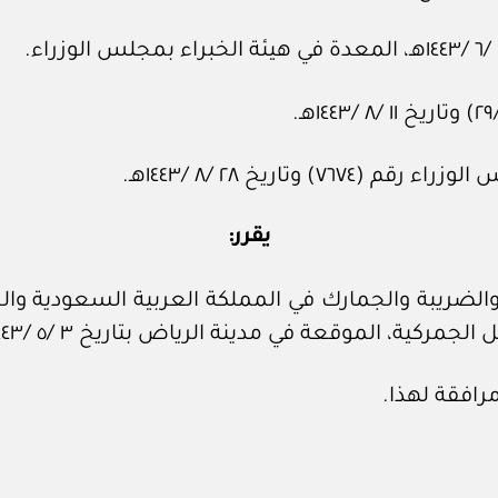
وتاريخ ٢٨ /٨ /١٤٤٣هـ.
يقرر:
ة والضريبة والجمارك في المملكة العربية السعودية 
ة الرياض بتاريخ ٣ /٥ /١٤٤٣هـ، الموافق ٧ /١٢ /٢٠٢١م، بالصيغة المرافقة.
افقة لهذا.