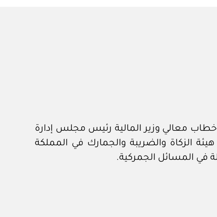
وان الملكي برقم ٥٠٧٥٦ وتاريخ ١٤ /٨ /١٤٤٣هـ، المشتملة على خطاب معالي وزير المالية رئيس مجلس إدارة
 شأن مشروع مذكرة التفاهم بين هيئة الزكاة والضريبة والجمارك في المملكة
ة في المسائل الجمركية.