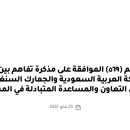
قرار مجلس الوزراء رقم (٥٦٩) الموافقة على مذكرة
بو
ة العربية السعودية والجمارك السنغ
ا
لتعاون والمساعدة المتبادلة في الم
س
ط
ة
كاتب
23 مايو 2022
تاريخ
a
المقالة
المقالة
d
m