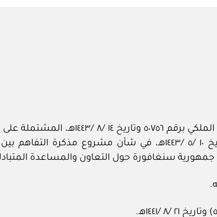
in
بعد الاطلاع على المعاملة الواردة من الدي
هيئة الزكاة والضريبة والجمارك رقم ٤١٧٠ وتاريخ ١٠ /٥ /١٤٤٣هـ، في
جمهورية سنغافورة حول التعاون والمساعدة المتبادل
.