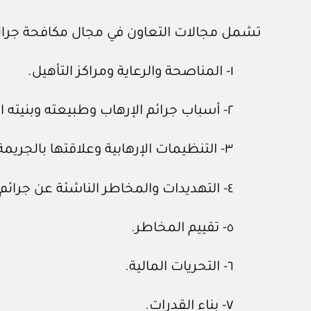
تشمل مجالات التعاون في مجال مكافحة جرائم ا
١- المناصحة والرعاية ومراكز التأهيل.
٢- أسباب جرائم الإرهاب وطبيعته وبنيته التحتية وثغراتها ومظاهرها.
٣- التنظيمات الإرهابية وعلاقتها بالجريمة المنظمة العابرة للحدود.
٤- التهديدات والمخاطر الناشئة عن جرائم الإرهاب وتمويله، والتحديات ذات الصلة بها.
٥- تقييم المخاطر.
٦- التحريات المالية.
٧- بناء القدرات.