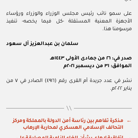
على سمو نائب رئيس مجلس الوزراء والوزراء ورؤساء
الأجهزة المعنية المستقلة -كل فيما يخصه- تنفيذ
مرسومنا هذا.
سلمان بن عبدالعزيز آل سعود
صدر في: ٢٦ من جمادى الأولى ١٤٤٣هـ
الموافق: ٣١ من ديسمبر ٢٠٢١م
نشر في عدد جريدة أم القرى رقم (٤٩١٦) الصادر في ٧ من
يناير ٢٠٢٢م.
←
مذكرة تفاهم بين رئاسة أمن الدولة بالمملكة ومركز
التحالف الإسلامي العسكري لمحاربة الإرهاب