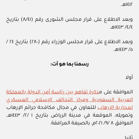
١٤١٢هـ.
وبعد الاطلاع على قرار مجلس الشورى رقم (٨/٤١) بتاريخ
٤/٤/ ١٤٤٣هـ.
وبعد الاطلاع على قرار مجلس الوزراء رقم (٢٨٠) بتاريخ ٢٤ /
٥/ ١٤٤٣هـ.
رسمنا بما هو آت:
أولا
الموافقة على م
ذكرة تفاهم بين رئاسة أمن الدولة بالمملكة
العربية السعودية ومركز التحالف الإسلامي العسكري
لمحاربة الإرهاب
للتعاون في مجال مكافحة جرائم الإرهاب
وتمويله، الموقعة في مدينة الرياض بتاريخ ١ /٢/ ١٤٤٣هـ،
الموافق ٨ /٩/ ٢٠٢١م، بالصيغة المرافقة.
ثانيا