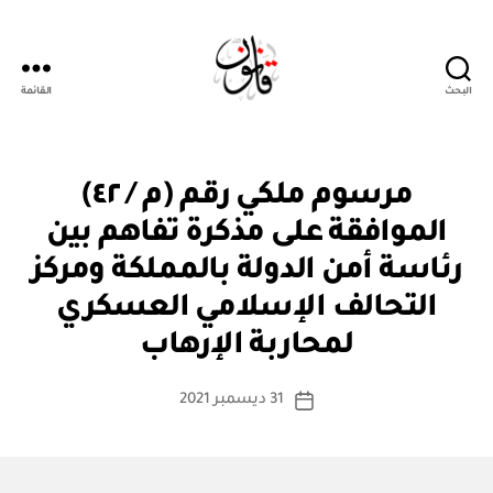
البحث
القائمة
قانون
م
التصنيفات
مرسوم ملكي رقم (م / ٤٢)
ر
س
الموافقة على مذكرة تفاهم بين
و
م
رئاسة أمن الدولة بالمملكة ومركز
مل
ك
التحالف الإسلامي العسكري
بو
ي
ا
لمحاربة الإرهاب
س
ط
كاتب
31 ديسمبر 2021
ة
تاريخ
المقالة
ad
المقالة
m
in