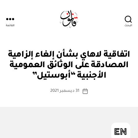
البحث
القائمة
قانون
ن
التصنيفات
اتفاقية لاهاي بشأن إلغاء إلزامية
ظ
ا
المصادقة على الوثائق العمومية
بو
م
ا
أو
الأجنبية “أبوستيل”
س
لا
ئ
ط
كاتب
ح
31 ديسمبر 2021
ة
تاريخ
ة
المقالة
ad
المقالة
m
in