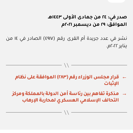
صدر في: ٢٤ من جمادى الأولى ١٤٤٣هـ
الموافق: ٢٩ من ديسمبر ٢٠٢١م
نشر في عدد جريدة أم القرى رقم (٤٩١٧) الصادر في ١٤ من
يناير ٢٠٢٢م.
←
قرار مجلس الوزراء رقم (٢٨٣) الموافقة على نظام
الإثبات
→
مذكرة تفاهم بين رئاسة أمن الدولة بالمملكة ومركز
التحالف الإسلامي العسكري لمحاربة الإرهاب