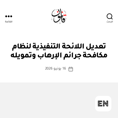
البحث
القائمة
قانون
ن
التصنيفات
تعديل اللائحة التنفيذية لنظام
بو
ظ
ا
ا
مكافحة جرائم الإرهاب وتمويله
س
م
أو
ط
كاتب
لا
16 يونيو 2026
ة
تاريخ
ئ
المقالة
ad
المقالة
ح
m
ة
in