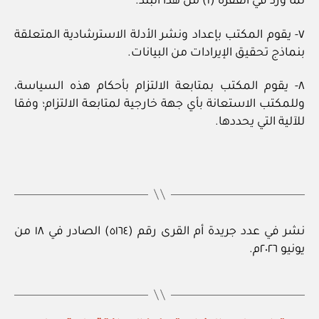
لما ورد في الفقرة (١) من هذا البند.
٧- يقوم المكتب بإعداد ونشر الأدلة الاسترشادية المتعلقة
بنماذج تحقيق الإيرادات من البيانات.
٨- يقوم المكتب بمتابعة الالتزام بأحكام هذه السياسة،
وللمكتب الاستعانة بأي جهة خارجية لمتابعة الالتزام؛ وفقا
للآلية التي يحددها.
نشر في عدد جريدة أم القرى رقم (٥١٦٤) الصادر في ١٨ من
يونيو ٢٠٢٦م.