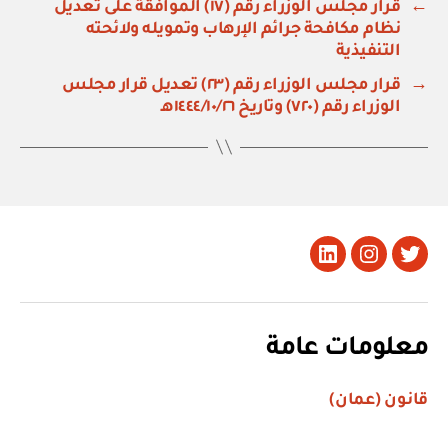
←
قرار مجلس الوزراء رقم (١٧) الموافقة على تعديل
نظام مكافحة جرائم الإرهاب وتمويله ولائحته
التنفيذية
→
قرار مجلس الوزراء رقم (٢٣) تعديل قرار مجلس
الوزراء رقم (٧٢٠) وتاريخ ١٤٤٤/١٠/٢٦هـ
تويتر
Instagram
LinkedIn
معلومات عامة
قانون (عمان)