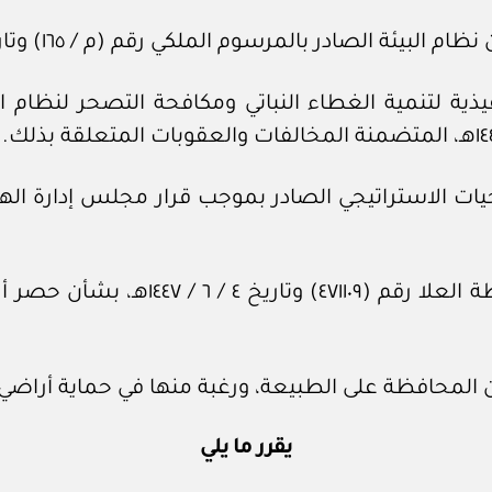
در بالمرسوم الملكي رقم (م / ١٦٥) وتاريخ ١٩ / ‏١١‏ / ١٤٤١هـ.
 (١) من اللائحة التنفيذية لتنمية الغطاء النباتي ومكافحة التصحر 
وبعد الاطلاع على قرار الهيئة الملكية ل
 المحافظة على الطبيعة، ورغبة منها في حماية أراضي ا
يقرر ما يلي