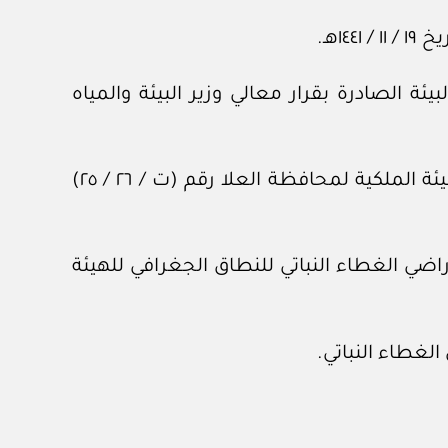
لنظام البيئة الصادرة بقرار معالي وزير البيئة والمياه
وبعد الاطلاع على البند (٦٢) من جدول الصلاحيات الاستراتيجي الصادر بموجب قرار مجلس إدارة الهيئة الملكية لمحافظة العلا رقم (ت / ‏٢٦‏ / ٢٥)
محافظة العلا رقم (٤٧١١٠٩) وتاريخ ٤ / ‏٦‏ / ١٤٤٧هـ، بشأن حصر أراضي الغطاء النباتي للنطاق الجغرافي للهيئة
لغطاء النباتي.