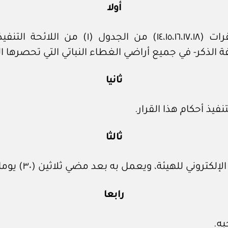
أولا
تطبق المخالفات المنصوص عليها في الفقرات (
الذكر- في جميع أراضي الغطاء النباتي التي تحصرها اله
ثانيا
نفيذ أحكام هذا القرار.
ثالثا
عمل به بعد مضي ثلاثين (٣٠) يوما من تاريخ نشره في الجريدة الرسمية.
رابعا
به.