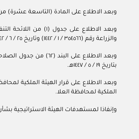
وبعد الاطلاع على المادة (التاسعة عشرة) من نظام البيئة الصا
وبعد الاطلاع على جدول
والزراعة رقم (٣٥٤٥٦٦ / ‏١‏ / ١٤٤٢) وتاريخ ٢٥ / ‏٦‏ / ١٤٤٢هـ، المتضمنة المخالفات والعقوبات المتعلقة بذلك.
بتاريخ ١٩ / ‏٥‏ / ١٤٤٧هـ.
الملكية لمحافظة العلا.
وإنفاذا لمستهدفات الهيئة الاستراتيجية بشأن