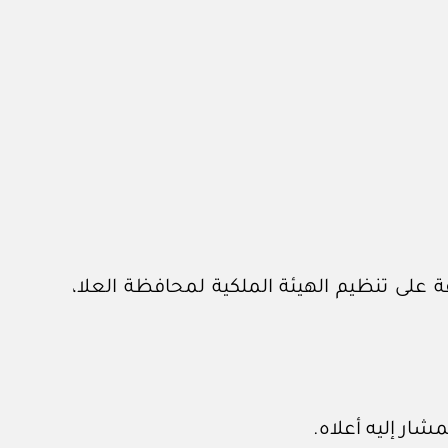
القاضي في البند (أوال) منه بالموافقة على تنظيم الهيئة الملكية لمحافظة العلا،