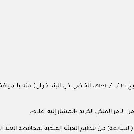
بناء على الأمر الملكي الكريم رقم (أ / ٣٨) بتاريخ ٢٩ / ‏١‏ / ١٤٤٢هـ، 
من الأمر الملكي الكريم ‏-المشار إليه أعلاه-.