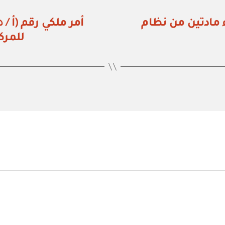
زراء رقم (٨٣٥) إلغاء مادتين من نظام
للمرك