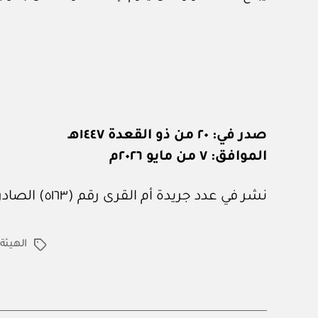
صدر في: ٢٠ من ذو القعدة ١٤٤٧هـ
الموافق: ٧ من مايو ٢٠٢٦م
نشر في عدد جريدة أم القرى رقم (٥١٦٣) الصادر في ١٢ من يونيو ٢٠٢٦م.
الهيئة
الوسوم