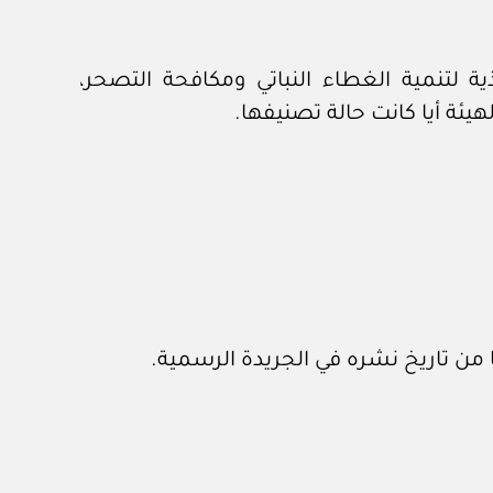
١٤،١٥،١٦،١٧،١٨) من الجدول (١) من اللائحة التنفيذية لتنمية الغطاء النباتي ومكافحة التصحر،
يئة أيا كانت حالة تصنيفها.