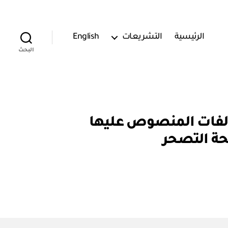
الرئيسية
التشريعات
English
البحث
قرار رقم (٤٧١١٤٧) تطبيق المخالفات المنصوص عليها
فحة التصحر