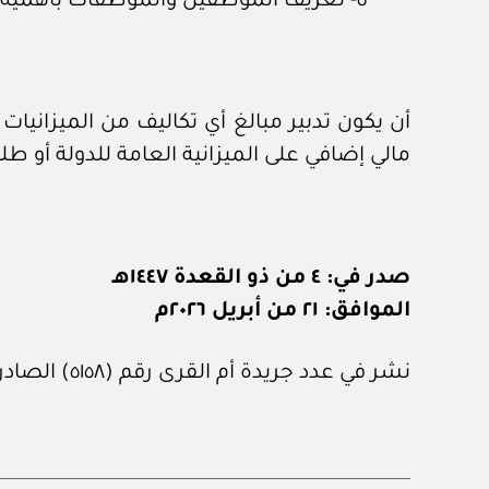
٥- تعريف الموظفين والموظفات بأهمية الروضات في مقرات العمل والعائد الإيجابي عليهم وعلى أطفالهم وعلى الجهات التي يعملون بها.
أن يكون تدبير مبالغ أي تكاليف من الميزانيات
مالي إضافي على الميزانية العامة للدولة أو ط
صدر في: ٤ من ذو القعدة ١٤٤٧هـ
الموافق: ٢١ من أبريل ٢٠٢٦م
نشر في عدد جريدة أم القرى رقم (٥١٥٨) الصادر في ٨ من مايو ٢٠٢٦م.