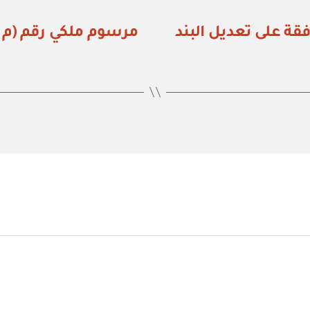
زراء رقم (٧٨٠) الموافقة على تعديل البند