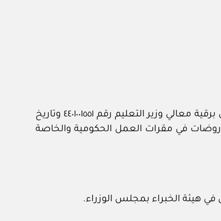
بعد الاطلاع على المعاملة الواردة من الديوان الملكي برقم ٦٤٣٢٨ وتاريخ ٥ / ٩ / ١٤٤٦هـ، المشتملة على برقية معالي وزير التعليم رقم ٤٤٠١٠٠١٥٥١ وتاريخ
تتاح روضات في مقرات العمل الحكومية والخاصة