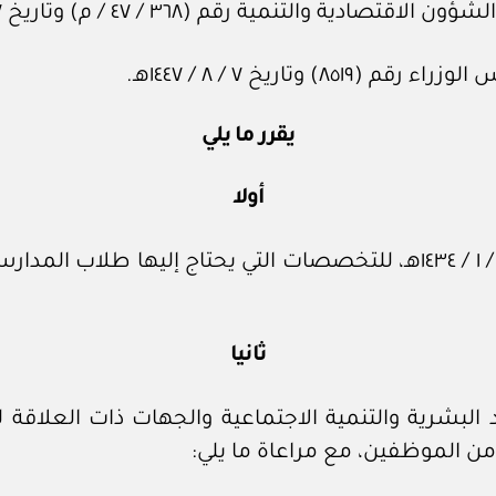
ية رقم (٣٦٨ / ٤٧ / م) وتاريخ ٢٧ / ٢ / ١٤٤٧هـ.
تاريخ ٧ / ٨ / ١٤٤٧هـ.
يقرر ما يلي
أولا
شمول قرار مجلس الوزراء رقم (٢٥) وتاريخ ١٩ / ١ / ١٤٣٤هـ، للتخصصات ال
ثانيا
ارد البشرية والتنمية الاجتماعية والجهات ذات العلا
من الموظفين، مع مراعاة ما يلي: