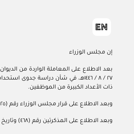
إن مجلس الوزراء
٢٧ / ٨ / ١٤٤٦هـ، في شأن دراسة جد
ذات الأعداد الكبيرة من الموظفين.
وبعد الاطلاع على قرار مجلس الوزراء رقم (٢٥) وتاريخ ١٩ / ١ / ١٤٣٤هـ.
وبعد الاطلاع على المذكرتين رقم (٤٦٨) وتاريخ ٢ / ٢ / ١٤٤٧هـ، ورقم (٢٤٣٨) وتاريخ ٥ / ٧ / ١٤٤٧هـ، المعدتين في هيئة الخبراء بمجلس الوزراء.