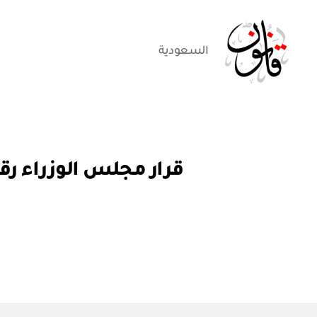
السعودية
قانون
قر
التصنيفات
ار
مج
ل
س
الو
زرا
ء