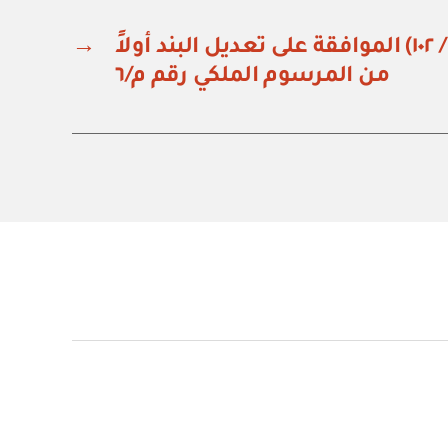
مرسوم ملكي رقم (م / ١٠٢) الموافقة على تعديل البند أولاً
→
من المرسوم الملكي رقم م/٦