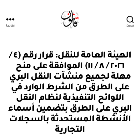
البحث
القائمة
قانون
ق
التصنيفات
الهيئة العامة للنقل: قرار رقم (٤ /
ر
ار
٢٠٢٦ / ٨ / ١١) الموافقة على منح
و
زا
مهلة لجميع منشآت النقل البري
ر
ي
على الطرق من الشرط الوارد في
اللوائح التنفيذية لنظام النقل
البري على الطرق بتضمين أسماء
الأنشطة المستحدثة بالسجلات
بو
ا
التجارية
س
ط