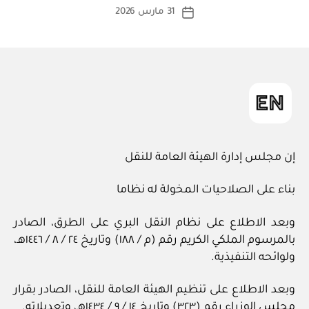
كاتب
31 مارس 2026
ة
تاريخ
المقالة
ad
المقالة
m
in
إن مجلس إدارة الهيئة العامة للنقل
بناء على الصلاحيات المخولة له نظاما
وبعد الاطلاع على نظام النقل البري على الطرق، الصادر
بالمرسوم الملكي الكريم رقم (م / ١٨٨) وتاريخ ٢٤ / ‏٨‏ / ١٤٤٦هـ،
ولوائحه التنفيذية.
وبعد الاطلاع على تنظيم الهيئة العامة للنقل، الصادر بقرار
مجلس الوزراء رقم (٣٢٣) وتاريخ ١٤ / ‏٩‏ / ١٤٣٤هـ، وتعديلاته.