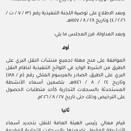
وبعد الاطلاع على توصية اللجنة التنفيذية رقم (١٣ / ‏٧‏ / ت /
وبعد المداولة، قرر المجلس ما يلي:
أولا
الموافقة على منح مهلة لجميع منشآت النقل البري على
الطرق من الشرط الوارد في اللوائح التنفيذية لنظام النقل
البري على الطرق، الصادر بالمرسوم الملكي رقم (م / ١٨٨)
وتاريخ ٢٤ / ‏٨‏ / ١٤٤٦هـ، بتضمين أسماء الأنشطة
المستحدثة بالسجلات التجارية كأحد متطلبات الحصول
على الترخيص وذلك حتى تاريخ ٢٧ / ‏٨‏ / ٢٠٢٦م.
ثانيا
قيام معالي رئيس الهيئة العامة للنقل بتحديد أسماء
الأنشطة المقبول تضمينها بالسجلات التجارية المقدمة