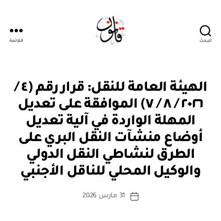
البحث
القائمة
قانون
ق
التصنيفات
الهيئة العامة للنقل: قرار رقم (٤ /
ر
ار
٢٠٢٦ / ٨ / ٧) الموافقة على تعديل
و
زا
المهلة الواردة في آلية تعديل
ر
ي
أوضاع منشآت النقل البري على
الطرق لنشاطي النقل الدولي
بو
ا
والوكيل المحلي للناقل الأجنبي
س
ط
كاتب
31 مارس 2026
ة
تاريخ
المقالة
ad
المقالة
m