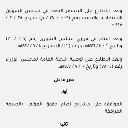
وبعد الاطلاع على المحضر المعد في مجلس الشؤون
الاقتصادية والتنمية رقم (٣٣٩ / ٤٧ / م) وتاريخ ٢٧ / ٢ /
١٤٤٧هـ.
وبعد النظر في قراري مجلس الشورى رقم (٣٠٥ / ٣٠)
وتاريخ ٢١ / ١١ / ١٤٤٦هـ، ورقم (١٢١ / ١١) وتاريخ ١٠ / ٦ / ١٤٤٧هـ.
وبعد الاطلاع على توصية اللجنة العامة لمجلس الوزراء
رقم (٧٨٣٤) وتاريخ ١٩ / ٧ / ١٤٤٧هـ.
يقرر ما يلي
أولا
الموافقة على مشروع نظام حقوق المؤلف، بالصيغة
المرافقة.
ثانيا