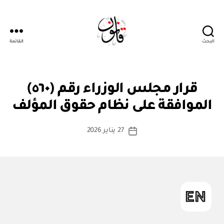
البحث
القائمة
قانون
قر
التصنيفات
قرار مجلس الوزراء رقم (٥٦٠)
بو
ار
ا
مج
الموافقة على نظام حقوق المؤلف
س
ل
س
ط
كاتب
الو
27 يناير 2026
ة
تاريخ
زرا
المقالة
ad
المقالة
ء
m
in