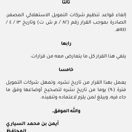
ثالثا
إلغاء قواعد تنظيم شركات التمويل الاستهلاكي المصغر،
الصادرة بموجب القرار رقم (٨٢ / م ش ت) وتاريخ ١٣ / ٤ /
١٤٤١هـ.
رابعا
يلغي هذا القرار كل ما يتعارض معه من قرارات.
خامسا
يعمل بهذا القرار من تاريخ نشره، وتمهل شركات التمويل
فترة (٩٠) يوما من تاريخ نشره لتصحيح أوضاعها وفق ما
جاء فيه، ويبلغ لمن يلزم لاعتماده وتنفيذه.
والله الموفق.
أيمن بن محمد السياري
المحافظ