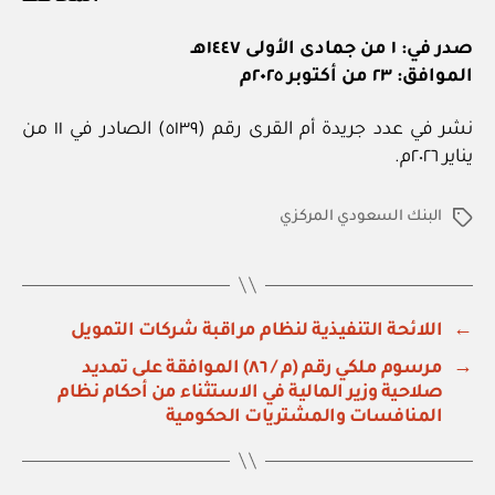
صدر في: ١ من جمادى الأولى ١٤٤٧هـ
الموافق: ٢٣ من أكتوبر ٢٠٢٥م
نشر في عدد جريدة أم القرى رقم (٥١٣٩) الصادر في ١١ من
يناير ٢٠٢٦م.
البنك السعودي المركزي
الوسوم
←
اللائحة التنفيذية لنظام مراقبة شركات التمويل
→
مرسوم ملكي رقم (م / ٨٦) الموافقة على تمديد
صلاحية وزير المالية في الاستثناء من أحكام نظام
المنافسات والمشتريات الحكومية