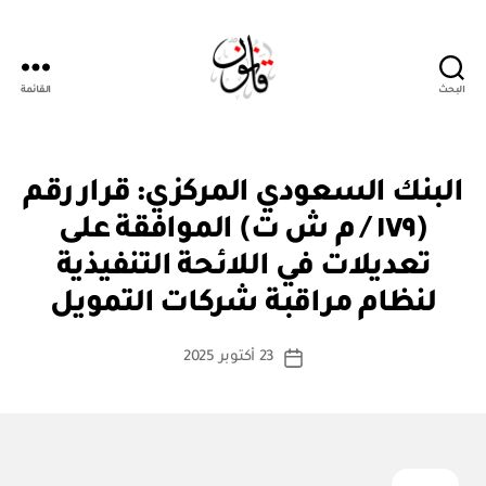
البحث
القائمة
قانون
ق
التصنيفات
البنك السعودي المركزي: قرار رقم
ر
ار
(١٧٩ / م ش ت) الموافقة على
و
زا
تعديلات في اللائحة التنفيذية
بو
ر
ا
ي
لنظام مراقبة شركات التمويل
س
ط
كاتب
23 أكتوبر 2025
ة
تاريخ
المقالة
ad
المقالة
m
in