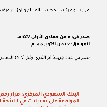
على سمو رئيس مجلس الوزراء والوزراء ورؤسا
صدر في: ٥ من جمادى الأولى ١٤٤٧هـ
الموافق: ٢٧ من أكتوبر ٢٠٢٥م
نشر في عدد جريدة أم القرى رقم (٥١١٨) الصادر في ٣١ من أكتوبر ٢٠٢٥م.
←
الموافقة على تعديلات في اللائحة ا