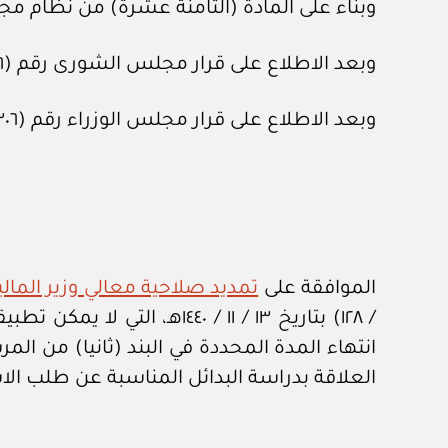
وبناء على المادة (الثامنة عشرة) من نظام مجلس الشورى، الصا
وبعد الاطلاع على قرار مجلس الشورى رقم (١٩٦ / ١٩) بتاريخ ٤ / ٨ / ١٤٤٦هـ.
وبعد الاطلاع على قرار مجلس الوزراء رقم (٣٠٦) بتاريخ ٢٩ / ٤ / ١٤٤٧هـ.
الموافقة على
تمديد صلاحية معالي وزير المال
/ ١٢٨) بتاريخ ١٣ / ١١ / ٤٠
العلاقة بدراسة البدائل المناسبة عن طلب الاس