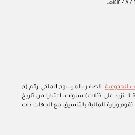
ت الحكومية
، الصادر بالمرسوم الملكي رقم (م
وذلك لمدة لا تزيد على (ثلاث) سنوات، اعتبارا من تاريخ
بند (ثانيا) من المرسوم الملكي رقم (م / ٣٣) بتاريخ ١٣ / ٤ / ١٤٤٣هـ، على أن تقوم وزارة المالية بالتنسيق مع الجهات ذات