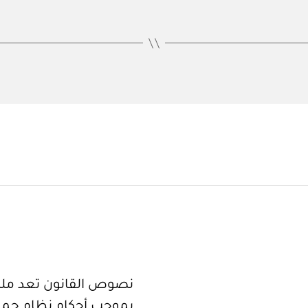
نصوص القانون تعد ملكا
بموجب أحكام نظام حما