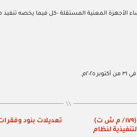
ء الأجهزة المعنية المستقلة -كل فيما يخصه تنفيذ م
البنك السعودي المركزي: قرار رقم (١٧٩ / م ش ت)
تعديلات بنود وفقرات
لتنفيذية لنظام