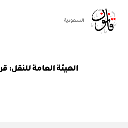
السعودية
قانون
ق
التصنيفات
ر
ار
و
ز
ا
ر
ي