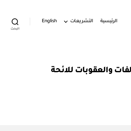
الرئيسية
التشريعات
English
البحث
 / ١) اعتماد جدول المخالفات والعقوبات للائحة