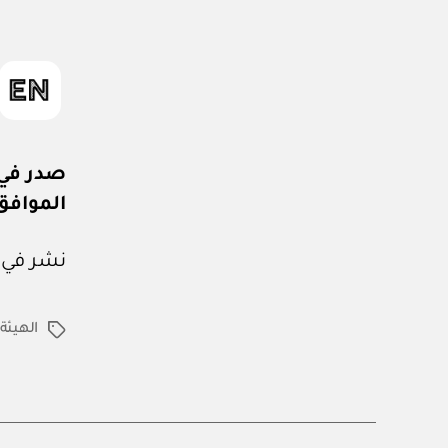
صدر في: ١٦ من ربيع الأول 
الموافق: ٨ من سبتمبر 
نشر في عدد جريدة
الهيئة
الوسوم