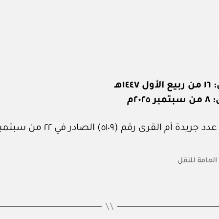
١٤٤٧هـ
٢٠٢٥م
 أم القرى رقم (٥١٠٩) الصادر في ٢٢ من سبتمبر ٢٠٢٥م.
 العامة للنقل