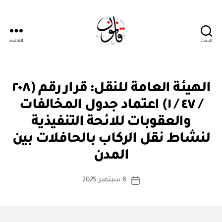
البحث
القائمة
قانون
ق
التصنيفات
الهيئة العامة للنقل: قرار رقم (٢٠٨
ر
ار
/ ٤٧ / ١) اعتماد جدول المخالفات
و
زا
والعقوبات للائحة التنفيذية
ر
ي
لنشاط نقل الركاب بالحافلات بين
بو
ا
المدن
س
ط
كاتب
8 سبتمبر 2025
ة
تاريخ
المقالة
ad
المقالة
m
in