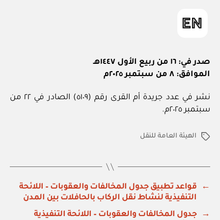
صدر في: ١٦ من ربيع الأول ١٤٤٧هـ
الموافق: ٨ من سبتمبر ٢٠٢٥م
نشر في عدد جريدة أم القرى رقم (٥١٠٩) الصادر في ٢٢ من
سبتمبر ٢٠٢٥م.
الهيئة العامة للنقل
الوسوم
←
قواعد تطبيق جدول المخالفات والعقوبات – اللائحة
التنفيذية لنشاط نقل الركاب بالحافلات بين المدن
→
جدول المخالفات والعقوبات – اللائحة التنفيذية