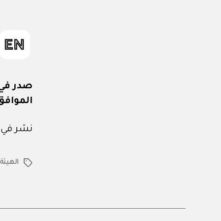
صدر في: ١٦ من ربيع الأول 
الموافق: ٨ من سبتمبر 
نشر في عدد جريدة
الهيئة
الوسوم