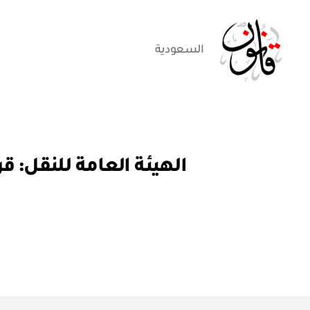
السعودية
قانون
ق
التصنيفات
ر
ار
و
ز
ا
ر
ي