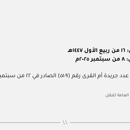
١٤٤٧هـ
٢٠٢٥م
 أم القرى رقم (٥١٠٩) الصادر في ٢٢ من سبتمبر ٢٠٢٥م.
 العامة للنقل