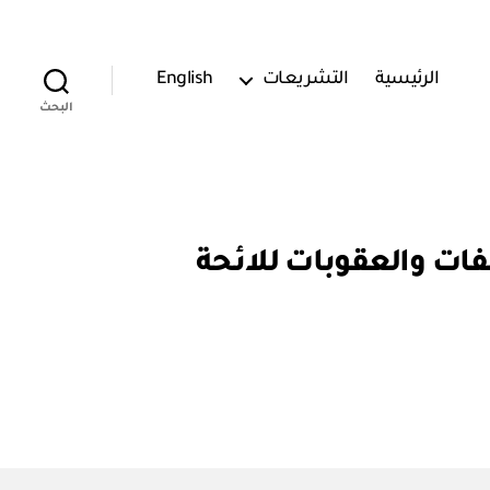
الرئيسية
التشريعات
English
البحث
/ ١) اعتماد جدول المخالفات والعقوبات للائحة