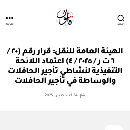
البحث
القائمة
قانون
ق
التصنيفات
الهيئة العامة للنقل: قرار رقم (٢٠ /
ر
ار
٦ ت ر / ٢٠٢٥ / ٤) اعتماد اللائحة
و
زا
التنفيذية لنشاطي تأجير الحافلات
بو
ر
ا
ي
والوساطة في تأجير الحافلات
س
ط
كاتب
24 أغسطس 2025
ة
تاريخ
المقالة
ad
المقالة
m
in