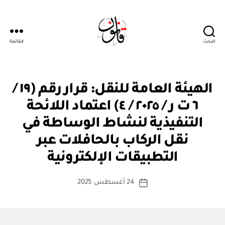
البحث
القائمة
قانون
ق
التصنيفات
الهيئة العامة للنقل: قرار رقم (١٩ /
ر
ار
٦ ت ر / ٢٠٢٥ / ٤) اعتماد اللائحة
و
زا
التنفيذية لنشاط الوساطة في
ر
ي
نقل الركاب بالحافلات عبر
بو
ا
التطبيقات الإلكترونية
س
ط
كاتب
24 أغسطس 2025
ة
تاريخ
المقالة
ad
المقالة
m
in