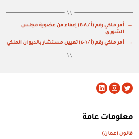
←
أمر ملكي رقم (أ / ٤٠٨) إعفاء من عضوية مجلس
الشورى
→
أمر ملكي رقم (أ / ٤٠٦) تعيين مستشار بالديوان الملكي
تويتر
Instagram
LinkedIn
معلومات عامة
قانون (عمان)