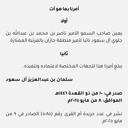
أمرنا بما هو آت
أولا
يعين صاحب السمو الأمير ناصر بن محمد بن عبدالله بن
جلوي آل سعود نائبا لأمير منطقة جازان بالمرتبة الممتازة.
ثانيا
يبلغ أمرنا هذا للجهات المختصة لاعتماده وتنفيذه.
سلمان بن عبدالعزيز آل سعود
صدر في: ١٠ من ذو القعدة ١٤٤٦هـ
الموافق: ٨ من مايو ٢٠٢٥م
نشر في عدد جريدة أم القرى رقم (٥٠٨٥) الصادر في ٩ من
مايو ٢٠٢٥م.