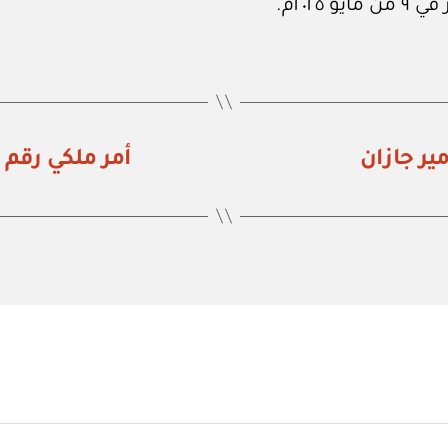
أمر ملكي رقم (أ / ٤٠٥) إعفاء أمير جازان