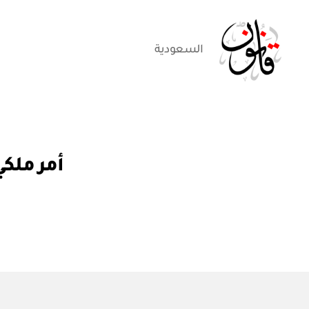
السعودية
قانون
أ
التصنيفات
أمر ملكي رقم (أ / ٤٠٦) ت
م
ر
م
ل
ك
ي