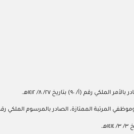
م (أ/ ٩٠) بتاريخ ٢٧/ ٨/ ١٤١٢هـ.
رتبة الممتازة، الصادر بالمرسوم الملكي رقم (م/ ١٠) بتاريخ ١٨/ ٣/ ١