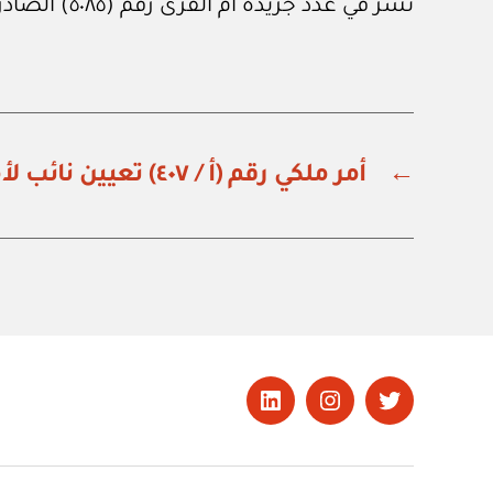
نشر في عدد جريدة أم القرى رقم (٥٠٨٥) الصادر في ٩ من مايو ٢٠٢٥م.
←
أمر ملكي رقم (أ / ٤٠٧) تعيين نائب لأمير جازان
تويتر
Instagram
LinkedIn