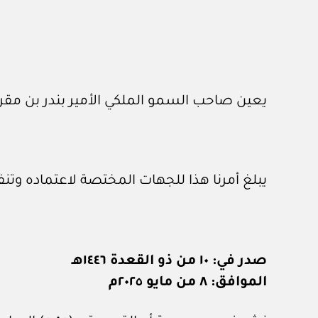
يعين صاحب السمو الملكي الأمير بندر بن مقرن
يبلغ أمرنا هذا للجهات المختصة لاعتماده وتنف
صدر في: ١٠ من ذو القعدة ١٤٤٦هـ
الموافق: ٨ من مايو ٢٠٢٥م