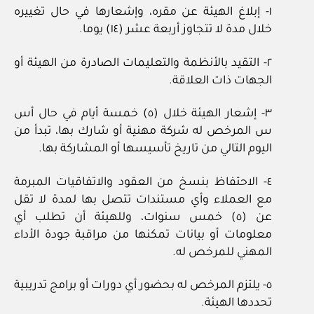
١‏- إبلاغ الهيئة عن مقره، وإشعارها في حال تغييره
خلال مدة لا تتجاوز أربعة عشر (١٤) يوما.
٢‏- التقيد بالأنظمة والتعليمات الصادرة من الهيئة أو
الجهات ذات العلاقة.
٣‏- إشعار الهيئة خلال (٥) خمسة أيام في حال أس
س المرخص له شركة مهنية أو شارك بها، تبدأ من
اليوم التالي من تاريخ تأسيسها أو المشاركة بها.
٤‏- الاحتفاظ بنسخ من العقود والاتفاقيات المبرمة
مع العملاء وأي مستندات تتصل بها لمدة لا تقل
عن (٥) خمس سنوات، وللهيئة أن تطلب أي
معلومات أو بيانات تمكنها من مراقبة جودة الأداء
المهني للمرخص له.
٥‏- يلتزم المرخص له بحضور أي دورات أو برامج تدريبية
تحددها الهيئة.