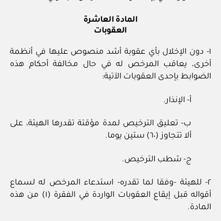
المادة العاشرة
العقوبات
١‏- دون الإخلال بأي عقوبة أشد منصوص عليها في أنظمة
أخرى، يعاقب المرخص له في حال مخالفة أحكام هذه
الضوابط بإحدى العقوبات الآتية:
أ‏- الإنذار.
ب‏- تعليق الترخيص لمدة مؤقتة تقدرها الهيئة، على
ألا تتجاوز (٦٠) ستين يوما.
ج‏- شطب الترخيص.
٢‏- للهيئة ‏-وفقا لما تقدره‏- استدعاء المرخص له لسماع
أقواله قبل إيقاع العقوبات الواردة في الفقرة (١) من هذه
المادة.