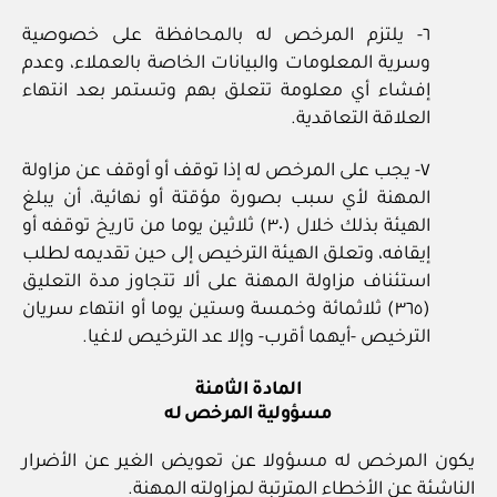
٦‏- يلتزم المرخص له بالمحافظة على خصوصية
وسرية المعلومات والبيانات الخاصة بالعملاء، وعدم
إفشاء أي معلومة تتعلق بهم وتستمر بعد انتهاء
العلاقة التعاقدية.
٧‏- يجب على المرخص له إذا توقف أو أوقف عن مزاولة
المهنة لأي سبب بصورة مؤقتة أو نهائية، أن يبلغ
الهيئة بذلك خلال (٣٠) ثلاثين يوما من تاريخ توقفه أو
إيقافه، وتعلق الهيئة الترخيص إلى حين تقديمه لطلب
استئناف مزاولة المهنة على ألا تتجاوز مدة التعليق
(٣٦٥) ثلاثمائة وخمسة وستين يوما أو انتهاء سريان
الترخيص ‏-أيهما أقرب‏- وإلا عد الترخيص لاغيا.
المادة الثامنة
مسؤولية المرخص له
يكون المرخص له مسؤولا عن تعويض الغير عن الأضرار
الناشئة عن الأخطاء المترتبة لمزاولته المهنة.