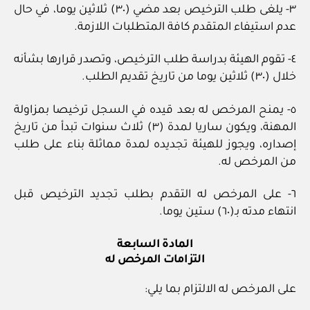
٣‏- يلغى طلب الترخيص بعد مضي (٣٠) ثلاثين يوما، في حال
عدم استيفاء المتقدم كافة المتطلبات اللازمة.
٤‏- تقوم الهيئة بدراسة طلب الترخيص، وتصدر قرارها بشأنه
خلال (٣٠) ثلاثين يوما من تاريخ تقديم الطلب.
٥‏- يمنح المرخص له بعد قيده في السجل ترخيصا بمزاولة
المهنة، ويكون ساريا لمدة (٣) ثلاث سنوات تبدأ من تاريخ
إصداره، ويجوز للهيئة تجديده لمدة مماثلة بناء على طلب
من المرخص له.
٦‏- على المرخص له التقدم بطلب تجديد الترخيص قبل
انتهاء مدته بـ(٦٠) ستين يوما.
المادة السابعة
التزامات المرخص له
على المرخص له الالتزام بما يلي: