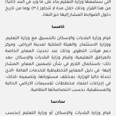
التي ستضعها وزارة التعليم بناء على ما ورد في البند (ثانيا)
من هذا القرار، وذلك خلال مدة لا تتجاوز (٣٠) يوما من تاريخ
دخول الضوابط المشار إليها حيز النفاذ.
خامسا
قيام وزارة البلديات والإسكان بالتنسيق مع وزارة التعليم،
ووزارة الاستثمار، والهيئة الملكية لمدينة الرياض، ومركز
دعم هيئات التطوير، وذلك عند تحديث المعاير الخاصة
بالمرافق التعليمية، وقيام وزارة البلديات والإسكان ‏-بعد
ذلك‏- باستكمال اللازم في شأن تضمنين المعاير ‏-المشار
إليها‏- في دليل المعايير التخطيطية للخدمات العامة ‏-الذي
تحدثه حاليا الوزارة‏- بمختلف مستوياتها، وتضمينه ‏-كذلك‏-
في إجراءات اعتماد مخططات تقسيمات الأراضي الحالية
والمستقبلية، بحسب اختصاصاتها النظامية.
سادسا
قيام وزارة البلديات والإسكان أو وزارة التعليم (بحسب