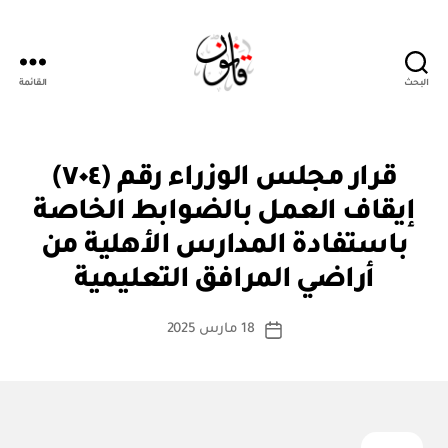
البحث
القائمة
قانون
قر
التصنيفات
قرار مجلس الوزراء رقم (٧٠٤)
ار
مج
إيقاف العمل بالضوابط الخاصة
ل
س
باستفادة المدارس الأهلية من
بو
الو
ا
زرا
أراضي المرافق التعليمية
س
ء
ط
كاتب
18 مارس 2025
ة
تاريخ
المقالة
ad
المقالة
m
in