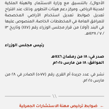
الأحوال)، بالتنسيق مع وزارة الاستثمار، والهيئة الملكية
لمدينة الرياض، ومركز دعم هيئات التطوير، وذلك عند اقتراح
تعديل ضوابط تعديل استخدام الأراضي المخصصة
للمرافق العامة في المخططات الخاصة، المنصوص عليها
في البند (أولا) من قرار مجلس الوزراء رقم (٤٤٧) وتاريخ ١٣
/ ‏٧‏ / ١٤٣٨هـ.
رئيس مجلس الوزراء
صدر في: ١٨ من رمضان ١٤٤٦هـ
الموافق: ١٨ من مارس ٢٠٢٥م
نشر في عدد جريدة أم القرى رقم (٥٠٧٧) الصادر في ٢٨ من
مارس ٢٠٢٥م.
←
ضوابط ترخيص مهنة الاستشارات الجمركية