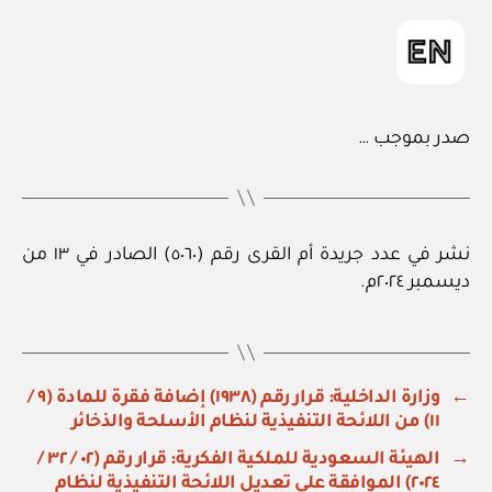
صدر بموجب …
نشر في عدد جريدة أم القرى رقم (٥٠٦٠) الصادر في ١٣ من
ديسمبر ٢٠٢٤م.
←
وزارة الداخلية: قرار رقم (١٩٣٨) إضافة فقرة للمادة (٩ /
١١) من اللائحة التنفيذية لنظام الأسلحة والذخائر
→
الهيئة السعودية للملكية الفكرية: قرار رقم (٠٢ / ٣٢ /
٢٠٢٤) الموافقة على تعديل اللائحة التنفيذية لنظام