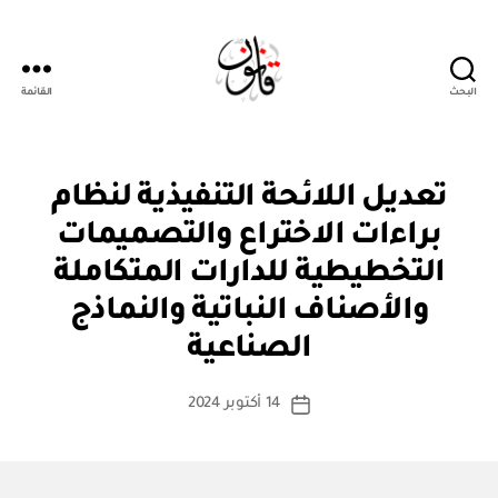
البحث
القائمة
قانون
ن
التصنيفات
تعديل اللائحة التنفيذية لنظام
ظ
ا
براءات الاختراع والتصميمات
م
أو
التخطيطية للدارات المتكاملة
لا
ئ
والأصناف النباتية والنماذج
بو
ح
ا
ة
الصناعية
س
ط
كاتب
14 أكتوبر 2024
ة
تاريخ
المقالة
ad
المقالة
m
in