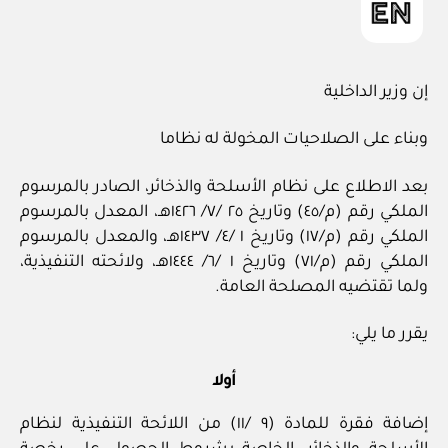
إن وزير الداخلية
وبناء على الصلاحيات المخولة له نظاما
بعد الاطلاع على نظام الأسلحة والذخائر، الصادر بالمرسوم
الملكي رقم (م/٤٥) وتاريخ ٢٥ /٧/ ١٤٢٦هـ، المعدل بالمرسوم
الملكي رقم (م/١٧) وتاريخ ١ /٤/ ١٤٣٧هـ، والمعدل بالمرسوم
الملكي رقم (م/٧١) وتاريخ ١ /٦/ ١٤٤٤هـ، ولائحته التنفيذية،
ولما تقتضيه المصلحة العامة.
يقرر ما يلي:
أولا
إضافة فقرة للمادة (٩ /١١) من اللائحة التنفيذية لنظام