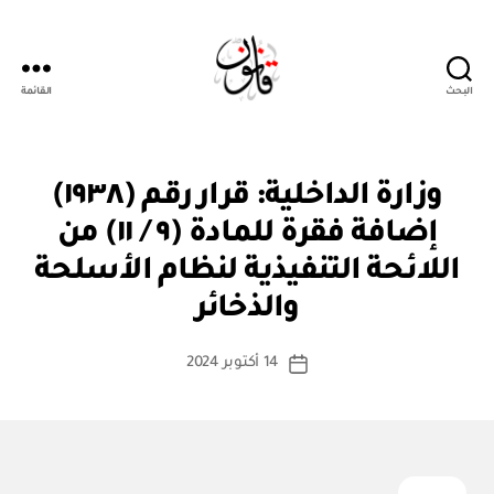
البحث
القائمة
قانون
ق
التصنيفات
وزارة الداخلية: قرار رقم (١٩٣٨)
ر
ار
إضافة فقرة للمادة (٩ / ١١) من
و
زا
اللائحة التنفيذية لنظام الأسلحة
بو
ر
ا
ي
والذخائر
س
ط
كاتب
14 أكتوبر 2024
ة
تاريخ
المقالة
ad
المقالة
m
in