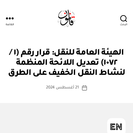
البحث
القائمة
قانون
ق
التصنيفات
الهيئة العامة للنقل: قرار رقم (١ /
ر
ار
١٠٧٢) تعديل اللائحة المنظمة
بو
و
ا
زا
لنشاط النقل الخفيف على الطرق
س
ر
ي
ط
كاتب
21 أغسطس 2024
ة
تاريخ
المقالة
ad
المقالة
m
in