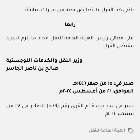
يلغي هذا القرار ما يتعارض معه من قرارات سابقة.
رابعا
على معالي رئيس الهيئة العامة للنقل اتخاذ ما يلزم لتنفيذ
مقتضى القرار.
وزير النقل والخدمات اللوجستية
صالح بن ناصر الجاسر
صدر في: ١٥ من صفر ١٤٤٦هـ
الموافق: ٢١ من أغسطس ٢٠٢٤م
نشر في عدد جريدة أم القرى رقم (٥٠٤٩) الصادر في ٢٧ من
سبتمبر ٢٠٢٤م.
الهيئة العامة للنقل
الوسوم