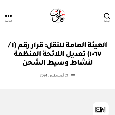
البحث
القائمة
قانون
ق
التصنيفات
الهيئة العامة للنقل: قرار رقم (١ /
ر
ار
١٠٦٧) تعديل اللائحة المنظمة
بو
و
ا
زا
لنشاط وسيط الشحن
س
ر
ي
ط
كاتب
21 أغسطس 2024
ة
تاريخ
المقالة
ad
المقالة
m
in