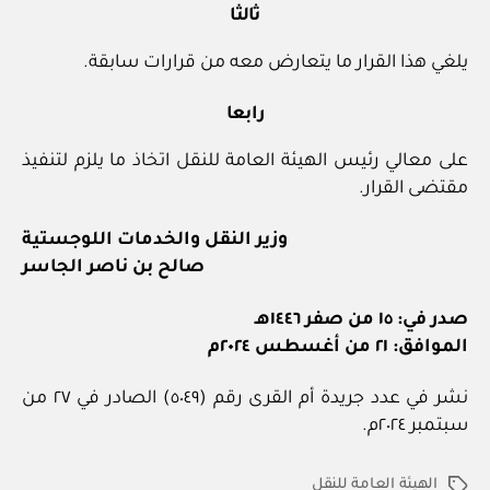
ثالثا
يلغي هذا القرار ما يتعارض معه من قرارات سابقة.
رابعا
على معالي رئيس الهيئة العامة للنقل اتخاذ ما يلزم لتنفيذ
مقتضى القرار.
وزير النقل والخدمات اللوجستية
صالح بن ناصر الجاسر
صدر في: ١٥ من صفر ١٤٤٦هـ
الموافق: ٢١ من أغسطس ٢٠٢٤م
نشر في عدد جريدة أم القرى رقم (٥٠٤٩) الصادر في ٢٧ من
سبتمبر ٢٠٢٤م.
الهيئة العامة للنقل
الوسوم