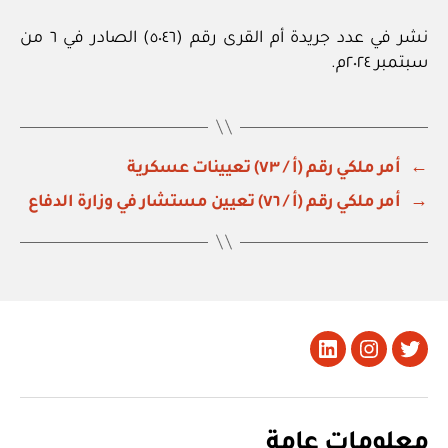
نشر في عدد جريدة أم القرى رقم (٥٠٤٦) الصادر في ٦ من
سبتمبر ٢٠٢٤م.
←
أمر ملكي رقم (أ / ٧٣) تعيينات عسكرية
→
أمر ملكي رقم (أ / ٧٦) تعيين مستشار في وزارة الدفاع
تويتر
Instagram
LinkedIn
معلومات عامة