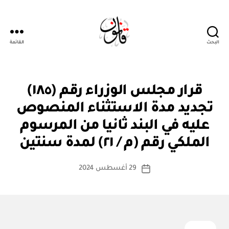
البحث
القائمة
قانون
قر
التصنيفات
قرار مجلس الوزراء رقم (١٨٥)
ار
مج
تجديد مدة الاستثناء المنصوص
ل
س
عليه في البند ثانيا من المرسوم
بو
الو
ا
زرا
الملكي رقم (م / ٢١) لمدة سنتين
س
ء
ط
كاتب
29 أغسطس 2024
ة
تاريخ
المقالة
ad
المقالة
m
in