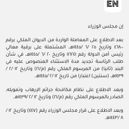
إن مجلس الوزراء
بعد الاطلاع على المعاملة الواردة من الديوان الملكي برقم
٤٦٨٠٠ وتاريخ ٢٥ /٦ /١٤٤٥هـ، المشتملة على برقية معالي
رئيس أمن الدولة رقم ١١٦٢٤١ وتاريخ ٢٠ /٦ /١٤٤٥هـ، في شأن
طلب الرئاسة تجديد مدة الاستثناء المنصوص عليه في
البند (ثانيا) من المرسوم الملكي رقم (م/٢١) وتاريخ ١٢ /٢ /
١٤٣٩هـ، (سنتين) اعتبارا من تاريخ ١٢ /٢ /١٤٤٥هـ.
وبعد الاطلاع على نظام مكافحة جرائم الإرهاب وتمويله،
الصادر بالمرسوم الملكي رقم (م/٢١) وتاريخ ١٢ /٢ /١٤٣٩هـ.
وبعد الاطلاع على قرار مجلس الوزراء رقم (٤٤٧) وتاريخ ١٢ /
٨ /١٤٤٣هـ.