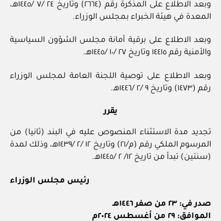
وبعد الاطلاع على المذكرة رقم (٢٦٦٤) وتاريخ ٢٤ /٧ /١٤٤٥هـ،
المعدة في هيئة الخبراء بمجلس الوزراء.
وبعد الاطلاع على برقية أمانة مجلس الشؤون السياسية
والأمنية رقم ١٤٤١٥ وتاريخ ٢٧ /١٠ /١٤٤٥هـ.
وبعد الاطلاع على توصية اللجنة العامة لمجلس الوزراء
رقم (١٤٧٣) وتاريخ ٩ /٢ /١٤٤٦هـ.
يقرر
تجديد مدة الاستثناء المنصوص عليه في البند (ثانيا) من
المرسوم الملكي رقم (م/٢١) وتاريخ ١٢ /٢ /١٤٣٩هـ، وذلك لمدة
(سنتين) تبدأ من تاريخ ١٢/ ٢ /١٤٤٥هـ.
رئيس مجلس الوزراء
صدر في: ٢٣ من صفر ١٤٤٦هـ
الموافق: ٢٩ من أغسطس ٢٠٢٤م