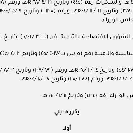
لتنمية رقم (١٠-٣٦ /٤٢/د) وتاريخ ١٠ /٩ /١٤٤٢هـ.
(م س ت/١٧-٤ /٤٥) وتاريخ ٣ /٤ /١٤٤٥هـ.
تاريخ ١١ /١ /١٤٤٦هـ.
يقرر ما يلي
أولا