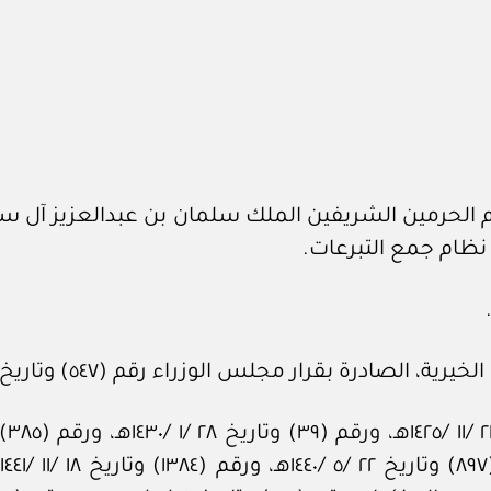
الحرمين الشريفين الملك سلمان بن عبدالعزيز آل سعو
رة بقرار مجلس الوزراء رقم (٥٤٧) وتاريخ ٣٠ /٣ /١٣٩٦هـ.