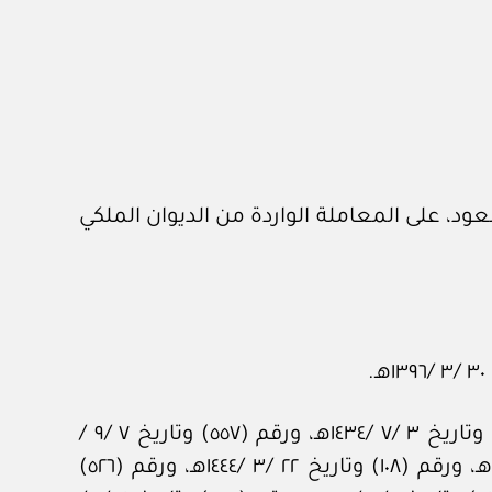
د، على المعاملة الواردة من الديوان الملكي
وبعد الاطلاع على المحاضر رقم (٤١٢) وتاريخ ٢١ /١١ /١٤٢٥هـ، ورقم (٣٩) وتاريخ ٢٨ /١ /١٤٣٠هـ، ورقم (٣٨٥) وتاريخ ٣ /٧ /١٤٣٤هـ، ورقم (٥٥٧) وتاريخ ٧ /٩ /
١٤٣٦هـ، ورقم (٤٤٤) وتاريخ ١٩ /٤ /١٤٣٨هـ، ورقم (٨٩٧) وتاريخ ٢٢ /٥ /١٤٤٠هـ، ورقم (١٣٨٤) وتاريخ ١٨ /١١ /١٤٤١هـ، ورقم (١٠٨) وتاريخ ٢٢ /٣ /١٤٤٤هـ، ورقم (٥٢٦)