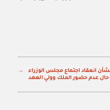
 ملكي رقم (أ / ٤٥) بشأن انعقاد اجتماع مجلس الوزراء
→
حال عدم حضور الملك وولي العهد