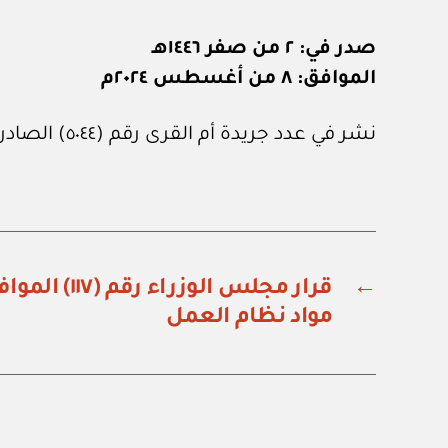
صدر في: ٢ من صفر ١٤٤٦هـ
الموافق: ٨ من أغسطس ٢٠٢٤م
نشر في عدد جريدة أم القرى رقم (٥٠٤٤) الصادر في ٢٤ من أغسطس ٢٠٢٤م.
←
قرار مجلس الو
مواد نظام العمل