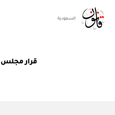
السعودية
قانون
قر
التصنيفات
قرار مجلس الوزراء رقم (١١٦) ا
ار
مج
ل
س
الو
زرا
ء