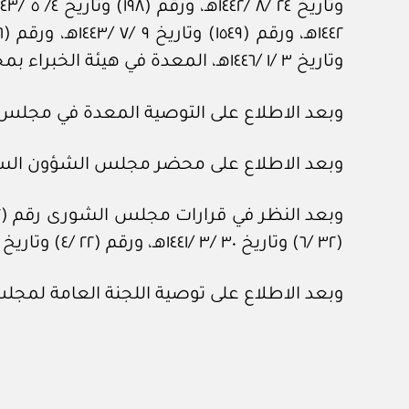
وتاريخ ٣ /١ /١٤٤٦هـ، المعدة في هيئة الخبراء بمجلس الوزراء.
وبعد الاطلاع على التوصية المعدة في مجلس الشؤون الاقتصادية وا
وبعد الاطلاع على محضر مجلس الشؤون السياسية والأمنية رقم 
(٣٢ /٦) وتاريخ ٣٠ /٣ /١٤٤١هـ، ورقم (٢٢ /٤) وتاريخ ١٥ /٤ /١٤٤٢هـ، ورقم (٢٧٧ /٢٧) وتاريخ ٢٧ /١٠ /١٤٤٥هـ.
وبعد الاطلاع على توصية اللجنة العامة لمجلس الوزراء رقم (٤٣٤) و