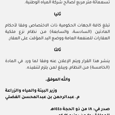
تسعمائة متر مربع لصالح شركة المياه الوطنية.
ثانيا
تبلغ كافة الجهات الحكومية ذات الاختصاص وفقا لأحكام
المادتين (السادسة، والسابعة) مـن نظام نزع ملكية
العقارات للمنفعة العامة ووضع اليد المؤقت على العقار.
ثالثا
ينشر هذا القرار ويتم الإعلان عنه وفقا لما ورد في المادة
(الخامسة) مـن النظام، ويبلغ لمن يلزم لتنفيذه.
والله الموفق.
وزير البيئة والمياه والزراعة
م. عبدالرحمن بن عبدالمحسن الفضلي
صدر في: ١٨ من ذو الحجة ١٤٤٥هـ