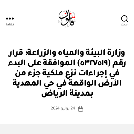
البحث
القائمة
قانون
ق
التصنيفات
وزارة البيئة والمياه والزراعة: قرار
ر
ار
رقم (٥٣٢٧٥١٩) الموافقة على البدء
و
زا
في إجراءات نزع ملكية جزء من
ر
ي
الأرض الواقعة في حي المهدية
بو
ا
بمدينة الرياض
س
ط
كاتب
24 يونيو 2024
ة
تاريخ
المقالة
ad
المقالة
m
in