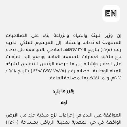
إن وزير البيئة والمياه والزراعة بناء على الصلاحيات
الممنوحة له نظاما واستنادا إلى المرسوم الملكي الكريم
رقم (م/١٥) بتاريخ ١١ /٣ /١٤٢٤هـ، القاضي بالموافقة على نظام
نزع ملكية العقارات للمنفعة العامة ووضع اليد المؤقت
على العقار وإشارة إلى ما عرضه الرئيس التنفيذي لشركة
المياه الوطنية بخطابه رقم (٧٥٠٧٧ /٢٠٩٤ /١٤٤٥) بتاريخ ١٠ /٦ /
٢٠٢٤م، ولما تقتضيه المصلحة العامة.
يقرر ما يلي:
أولا
الموافقة على البدء في إجراءات نزع ملكية جزء من الأرض
الواقعة في حي المهدية بمدينة الرياض بمساحة (٩٠٠م٢)