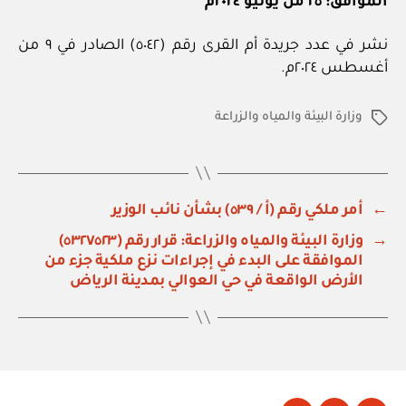
الموافق: ٢٥ من يونيو ٢٠٢٤م
نشر في عدد جريدة أم القرى رقم (٥٠٤٢) الصادر في ٩ من
أغسطس ٢٠٢٤م.
وزارة البيئة والمياه والزراعة
الوسوم
←
أمر ملكي رقم (أ / ٥٣٩) بشأن نائب الوزير
→
وزارة البيئة والمياه والزراعة: قرار رقم (٥٣٢٧٥٢٣)
الموافقة على البدء في إجراءات نزع ملكية جزء من
الأرض الواقعة في حي العوالي بمدينة الرياض