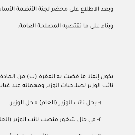
وبعد الاطلاع على محضر لجنة الأنظمة الأساسية رقم (١٥) بتاريخ ٢٣ /
وبناء على ما تقتضيه المصلحة العامة.
نائب الوزير لصلاحيات الوزير ومهماته عند غيابه،
١- يحل نائب الوزير (العام) محل الوزير.
٢- في حال شغور منصب نائب الوزير (العام) أو غيابه، يحل أقدم نواب الوزير (المختصين) محل الوزير ما لم يشغل أي منهم مرتبة أعلى.