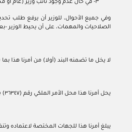
٣- في حال عدم وجود نائب وزير (عام أو مختص)، يحل الوزير بالنيابة محل الوزير.
وفي جميع الأحوال، للوزير أن يرفع طلب تحدي
الصلاحيات والمهمات، على أن يحيط الوزير -بعد
لا يخل ما تضمنه البند (أولا) من أمرنا هذا 
يحل أمرنا هذا محل الأمر الملكي رقم (٣٦٣٤٧) بتاريخ ٣٠ / ٦ / ١٤٤٠هـ.
يبلغ أمرنا هذا للجهات المختصة لاعتماده وتنف