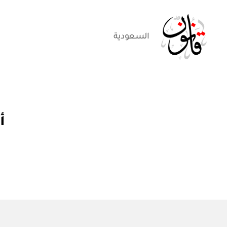
السعودية
قانون
أ
التصنيفات
أم
م
ر
م
ل
ك
ي