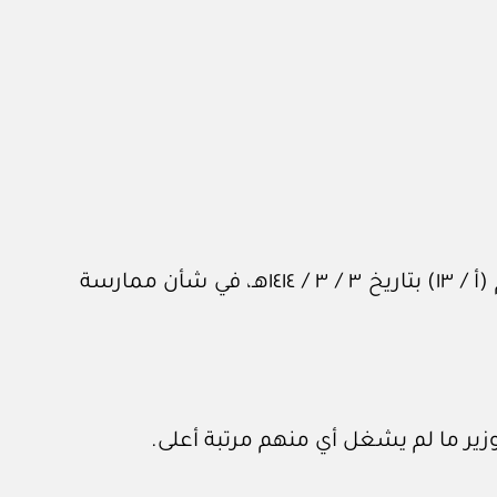
يكون إنفاذ ما قضت به الفقرة (ب) من المادة (١١) من نظام مجلس الوزراء، الصادر بالأمر الملكي رقم (أ / ١٣) بتاريخ ٣ / ٣ / ١٤١٤هـ، في شأن ممارسة