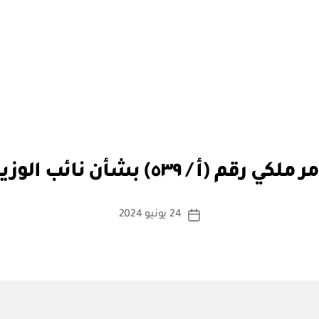
بو
ا
ر ملكي رقم (أ / ٥٣٩) بشأن نائب الوزير
س
ط
ة
كاتب
24 يونيو 2024
تاريخ
a
المقالة
المقالة
d
m
in