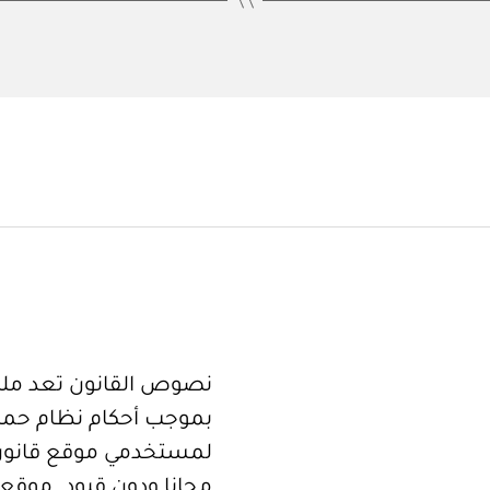
نصوص القانون تعد ملكا
بموجب أحكام نظام حما
لمستخدمي موقع قانون
مجانا ودون قيود. موقع 