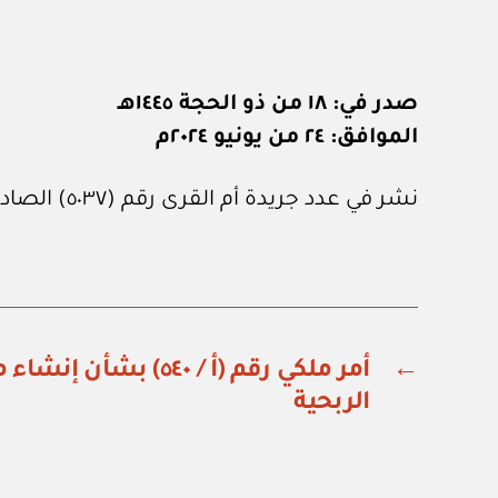
صدر في: ١٨ من ذو الحجة ١٤٤٥هـ
الموافق: ٢٤ من يونيو ٢٠٢٤م
نشر في عدد جريدة أم القرى رقم (٥٠٣٧) الصادر في ٥ من يوليو ٢٠٢٤م.
←
أمر ملكي رقم (أ / ٥٤٠)
الربحية