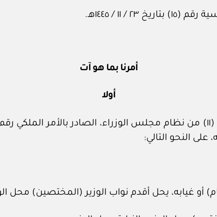
 ١١ / ١٤٤٥هـ.
أمرنا بما هو آت
أولا
 على النحو التالي: