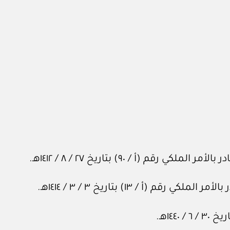
 (أ / ٩٠) بتاريخ ٢٧ / ٨ / ١٤١٢هـ.
أ / ١٣) بتاريخ ٣ / ٣ / ١٤١٤هـ.