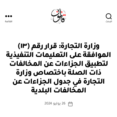
البحث
القائمة
قانون
ق
التصنيفات
وزارة التجارة: قرار رقم (١٣)
ر
ار
الموافقة على التعليمات التنفيذية
و
زا
لتطبيق الجزاءات عن المخالفات
ر
ي
ذات الصلة باختصاص وزارة
التجارة في جدول الجزاءات عن
بو
ا
المخالفات البلدية
س
ط
كاتب
26 يوليو 2024
ة
تاريخ
المقالة
ad
المقالة
m