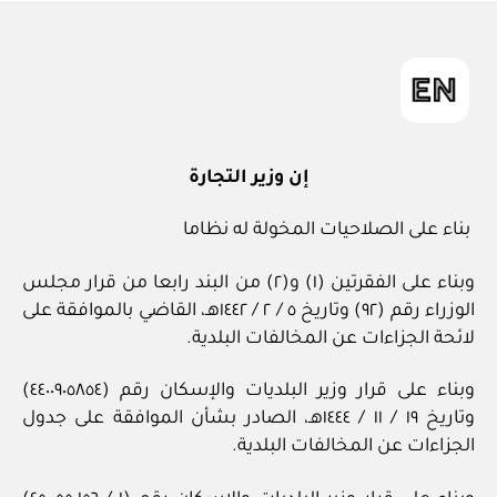
in
إن وزير التجارة
بناء على الصلاحيات المخولة له نظاما
وبناء على الفقرتين (١) و(٢) من البند رابعا من قرار مجلس
الوزراء رقم (٩٢) وتاريخ ٥ / ٢ / ١٤٤٢هـ، القاضي بالموافقة على
لائحة الجزاءات عن المخالفات البلدية.
وبناء على قرار وزير البلديات والإسكان رقم (٤٤٠٠٩٠٥٨٥٤)
وتاريخ ١٩ / ١١ / ١٤٤٤هـ، الصادر بشأن الموافقة على جدول
الجزاءات عن المخالفات البلدية.