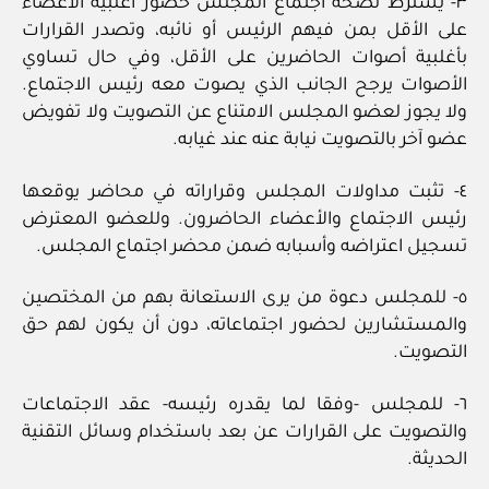
٣- يشترط لصحة اجتماع المجلس حضور أغلبية الأعضاء
على الأقل بمن فيهم الرئيس أو نائبه، وتصدر القرارات
بأغلبية أصوات الحاضرين على الأقل، وفي حال تساوي
الأصوات يرجح الجانب الذي يصوت معه رئيس الاجتماع.
ولا يجوز لعضو المجلس الامتناع عن التصويت ولا تفويض
عضو آخر بالتصويت نيابة عنه عند غيابه.
٤- تثبت مداولات المجلس وقراراته في محاضر يوقعها
رئيس الاجتماع والأعضاء الحاضرون. وللعضو المعترض
تسجيل اعتراضه وأسبابه ضمن محضر اجتماع المجلس.
٥- للمجلس دعوة من يرى الاستعانة بهم من المختصين
والمستشارين لحضور اجتماعاته، دون أن يكون لهم حق
التصويت.
٦- للمجلس -وفقا لما يقدره رئيسه- عقد الاجتماعات
والتصويت على القرارات عن بعد باستخدام وسائل التقنية
الحديثة.