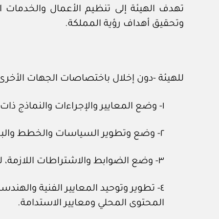
تهدف الهيئة إلى تنظيم الأعمال والخدمات ال
وتحقيق أهداف رؤية المملكة.
للهيئة -دون إخلال باختصاصات الجهات الأخرى- 
١- وضع المعايير والإجراءات والنماذج ذات الصلة بمجالات اختصاصها.
٢- وضع وتطوير السياسات والخطط والبرامج والمبادرات ذات الصلة بقطاع المياه، والرفع عما يتطلب استكمال إجراءات نظامية في شأنه.
٣- وضع الضوابط والاشتراطات اللازمة، لما تصدره من تراخيص ذات صلة بالأنشطة المرتبطة بمجالات اختصاصها.
٤- تطوير وتوحيد المعايير الفنية واله
المحتوى المحلي ومعايير الاستدامة.