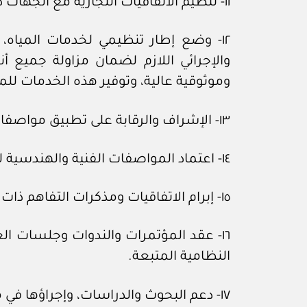
١١- تنظيم الاتفاقيات التجارية مع الجهات ذات العلاقة بقطاع المياه.
١٢- وضع إطار تنظيمي لخدمات المياه
والإجرائي اللازم لضمان مزاولة جميع
وموثوقية عالية، وتوفير هذه الخدمات ل
١٣- الإشراف والرقابة على تطبيق مواصفات وضوابط جودة المياه والأصول التشغيلية والخدمات المرتبطة بهذه الأصول.
١٤- اعتماد المواصفات الفنية والهندسية للأصول التشغيلية لمزودي الخدمة على جميع سلاسل إمداد المياه.
١٥- إبرام الاتفاقيات ومذكرات التفاهم ذات الصلة بقطاع المياه، مع الجهات المعنية داخل المملكة وخارجها، وفقا للإجراءات النظامية المتبعة.
١٦- عقد المؤتمرات والندوات وجلسات ال
النظامية المتبعة.
١٧- دعم البحوث والدراسات، وإجراؤها في مجالات اختصاصها، سواء بشكل منفرد أو بالاشتراك مع الجهات ذات العلاقة.