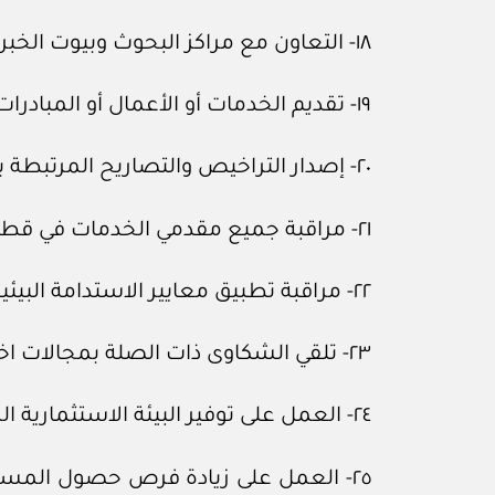
١٨- التعاون مع مراكز البحوث وبيوت الخبرة على المستويين المحلي والدولي -عند الحاجة- بما يسهم في تحقيق أهداف الهيئة.
١٩- تقديم الخدمات أو الأعمال أو المبادرات ذات الصلة بمجالات اختصاصها.
٢٠- إصدار التراخيص والتصاريح المرتبطة بتقديم خدمات المياه في المملكة.
٢١- مراقبة جميع مقدمي الخدمات في قطاع المياه؛ للتأكد من تقيدهم بالأنظمة وتنفيذ شروط وأحكام التراخيص الصادرة لهم.
٢٢- مراقبة تطبيق معايير الاستدامة البيئية والاجتماعية والحوكمة في قطاع المياه.
٢٣- تلقي الشكاوى ذات الصلة بمجالات اختصاصها، والتحقيق والبت فيها وفقا لما تقضي به الأنظمة.
٢٤- العمل على توفير البيئة الاستثمارية الملائمة في مجالات اختصاصها، بالتنسيق مع الجهات ذات العلاقة.
٢٥- العمل على زيادة فرص حصول المسته