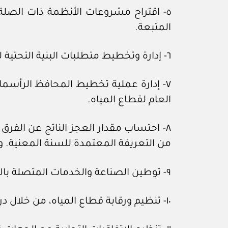
٥- اقتراح مشروعات الأنظمة ذات الصلة
المتبعة.
٦- إدارة وتخطيط متطلبات البنية التحتية لمشروعات قطاع المياه.
٧- إدارة عملية تخطيط المحافظ الرأسمالي
العام لقطاع المياه.
٨- احتساب مقدار العجز الناتج عن الفر
من التعريفة المعتمدة للسنة المعنية. و
٩- توطين الصناعة والخدمات المتصلة بالأنشطة المرتبطة بمجالات اختصاصها، ورفع نسبة المحتوى المحلي فيها.
١٠- تنظيم ورقابة قطاع المياه، من خلال دراسة وإقرار التكاليف والأسعار البينية المرتبطة بتقديم خدمات المياه في المملكة.