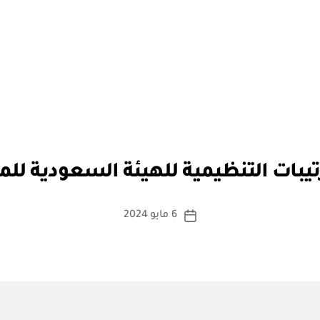
بو
ا
تيبات التنظيمية للهيئة السعودية للم
س
ط
ة
كاتب
6 مايو 2024
تاريخ
a
المقالة
المقالة
d
m
in