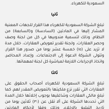
السعودية للكهرباء.
ثانيا
تبلغ الشركة السعودية للكهرباء هذا القرار للجهات المعنية
المشار إليها في المادتين (السادسة) و(السابعة) من
النظام، وذلك لتسمية مندوبيها في كل من لجنة وصف
وحصر العقارات، ولجنة تقدير تعويض العقارات، خلال مدة
لا تزيد على (١٥) خمسة عشر يوما من صدور هذا القرار،
وتتولى الشركة الدعوة إلى الاجتماعات، وإعداد المحاضر،
واتخاذ الإجراءات اللازمة لمباشرة كل لجنة لمهماتها.
ثالثا
تبلغ الشركة السعودية للكهرباء أصحاب الحقوق على
العقارات التي تقرر نزع ملكيتها بالتعويض المقدر لهم، كما
تبلغ مالكي العقارات وشاغليها بوجوب إخلائها خلال المدة
التي تحددها الشركة على ألا تقل عن (٣٠) ثلاثين يوما من
تاريخ التبليغ بالإخلاء، وذلك وفقا لأحكام المادتين