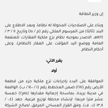
إن وزير الطاقة
وبناء على الصلاحيات المخولة له نظاما، وبعد الاطلاع على
البند (ثالثا) من المرسوم الملكي رقم (م / ١٥) وتاريخ ١١ / ٣ /
١٤٢٤هـ، الاصدر بموجبه نظام نزع ملكية العقارات للمنفعة
العامة ووضع اليد المؤقت على العقار (النظام)، وعلى
أحكام النظام.
يقرر الآتي:
أولا
الموافقة على البدء بإجراءات نزع ملكية جزء من قطعة
الأرض رقم (٢٨١) ضمن المخطط رقم (١ / ١٤٠٠ / ب)، الواقعة
في مدينة بريدة، بماسحة إجمالية مقدارها (١٥م٢) خمسة
عشر مترا مربعا؛ لإنشاء محطة توزيع فرعية، جهد (٠,٤ /
١٣,٨ ك. ف)، وفق القرار المساحي المرفق، لصالح الشركة