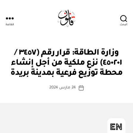
البحث
القائمة
قانون
ق
التصنيفات
وزارة الطاقة: قرار رقم (٣٤٥٧ /
ر
ار
٤٥٠٢٠١) نزع ملكية من أجل إنشاء
بو
و
ا
زا
محطة توزيع فرعية بمدينة بريدة
س
ر
ي
ط
كاتب
24 مارس 2024
ة
تاريخ
المقالة
ad
المقالة
m
in