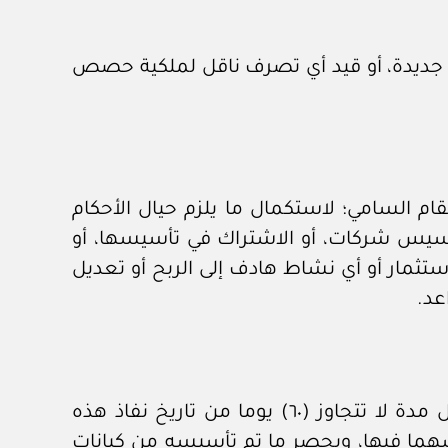
كة جديدة، أو قيد أي تصرف ناقل لملكية حصص
قام السامي؛ لاستكمال ما يلزم حيال الأحكام
 تأسيس شركات، أو الاشتراك في تأسيسها، أو
مار أو أي نشاط هادف إلى الربح أو تعديل
عد.
على الجهات العامة -عدا الجهات المنصوص عليها في البند (ثانيا) من هذه القواعد- أن تقوم خلال مدة لا تتجاوز (٦٠) يوما من تاريخ نفاذ هذه
هما فيها، وبحصر ما تم تأسيسه من كيانات