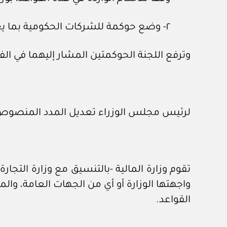
٢- وضع حوكمة للشركات الحكومية بما يعزز فاعليتها، ويرفع كفايتها وأداءها.
وترفع اللجنة الحوكمتين المشار إليهما في الفقرتين (١) و(٢) من هذا البند إلى مجلس الشؤون الاقتصادية والت
لرئيس مجلس الوزراء تعديل المدد المنصوص عل
تقوم وزارة المالية -بالتنسيق مع وزارة التجار
واجهتها الوزارة أو أي من الجهات العامة، وال
القواعد.