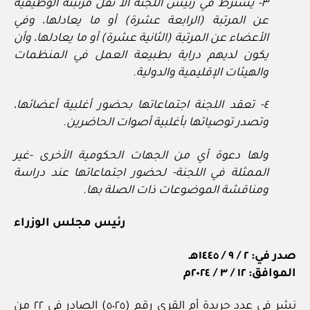
٣- يشترط في رئيس اللجنة ألا تقل مرتبته الوظيفية
عن المرتبة (الرابعة عشرة) أو ما يعادلها، وفي
الأعضاء عن المرتبة (الثانية عشرة) أو ما يعادلها، وأن
يكون لديهم دراية بطبيعة العمل في المنظمات
والهيئات الإقليمية والدولية.
٤- تعقد اللجنة اجتماعاتها بحضور أغلبية أعضائها،
وتصدر توصياتها بأغلبية أصوات الحاضرين.
ولها دعوة أي من الجهات الحكومية الأخرى -غير
الممثلة في اللجنة- لحضور اجتماعاتها عند دراسة
ومناقشة الموضوعات ذات الصلة بها.
رئيس مجلس الوزراء
صدر في: ٢ / ٩ / ١٤٤٥هـ
الموافق: ١٢ / ٣ / ٢٠٢٤م
نشر في عدد جريدة أم القرى رقم (٥٠٢٥) الصادر في ٢٢ من