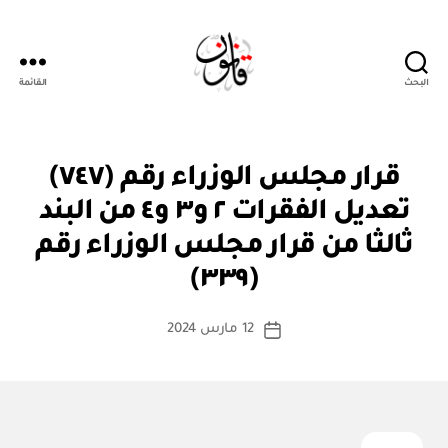
البحث
القائمة
قانون
قر
التصنيفات
قرار مجلس الوزراء رقم (٧٤٧)
ار
مج
تعديل الفقرات ٢ و٣ و٤ من البند
ل
س
ثالثا من قرار مجلس الوزراء رقم
بو
الو
ا
زرا
(٣٣٩)
س
ء
ط
كاتب
12 مارس 2024
ة
تاريخ
المقالة
ad
المقالة
m
in