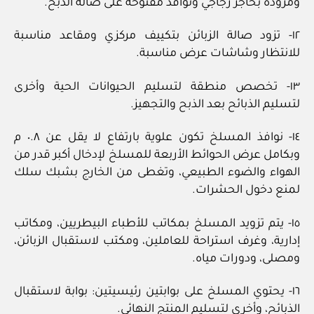
ومزودة بحاجز زجاجي ونوافذ مفتوحة على صالة الذبح.
١٢- تزود صالة الزبائن بتكييف مركزي ومقاعد مناسبة
للانتظار وشاشات عرض مناسبة.
١٣- تخصص منطقة لتسليم الحيوانات الحية وأخرى
لتسليم الذبائح بعد الذبح والتجهيز.
١٤- نوافذ المسلخ تكون علوية بارتفاع لا يقل عن ٠.٨ م
وبكامل عرض الحوائط الأربعة للمسلخ لإدخال أكبر قدر من
الهواء والضوء الطبيعي، وتغطى من الخارج بشبك سلك
لمنع دخول الحشرات.
١٥- يتم تزويد المسلخ بمكاتب للأطباء البيطريين، ومكاتب
إدارية، وغرف استراحة للعاملين، ومكتب لاستقبال الزبائن،
ومصلى، ودورات مياه.
١٦- يحتوي المسلخ على بوابتين رئيسيتين: بوابة لاستقبال
الذبائح، وأخرى لتسليم المنتج النهائي.