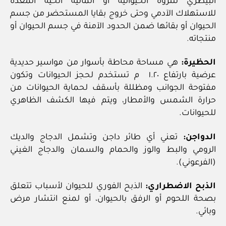
البيطري للثروة الحيوانية أو المائية الحية المعدة
للاستهلاك الآدمي وحتى خروج بقايا المستحضر من جسم
الحيوان أو بقائها ضمن الحدود الآمنة في جسم الحيوان أو
منتجاته.
الحظيرة:
هي مساحة محاطة بأسوار من مواسير حديدية
عرضية بارتفاع ١.٢٠ م تستخدم لحجز الحيوانات وتكون
مفتوحة الجوانب ومظللة بأسقف لحماية الحيوانات من
حرارة الشمس والأمطار، ويتم فيها الكشف الظاهري
للحيوانات.
الدواجن:
تعني أي طائر داجن وتشمل الدجاج والديك
الرومي والبط والوز والحمام والسمان والدجاج الغيني
(الفرعوني).
الذبح الاضطراري:
الذبح الفوري للحيوان لأسباب تتعلق
بصحة اللحوم أو الرفق بالحيوان، أو لمنع انتشار مرض
وبائي.