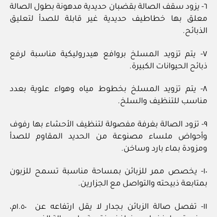
٦- يزود سقف الصالة بقضبان حديدية مدهونة بطول الصالة
معلق بها خطاطيف حديدية غير قابلة للصدأ لتعليق
الذبائح.
٧- يتم تزويد المسلخ بروافع هيدروليكية مناسبة لرفع
ذبائح الحيوانات الكبيرة.
٨- يتم تزويد المسلخ بخطوط مياه وهواء علوية بعدد
مناسب للتنظيف والسلخ.
٩- تزود الصالة بغرفة مفصولة لتنظيف الأحشاء بها رفوف
وأحواض ملساء مصنوعة من الحديد المقاوم للصدأ
ومزودة بماء بارد وساخن.
١٠- يخصص ممر للزبائن بمساحة مناسبة تسمح للزبون
بمتابعة ذبيحته والتواصل مع الجزارين.
١١- تفصل صالة الزبائن بجدار لا يقل ارتفاعه عن ١.٥٠م،