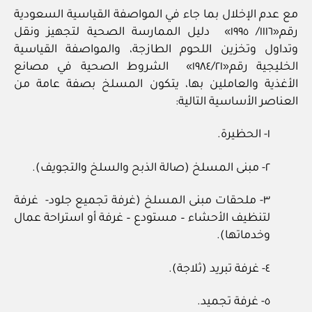
مع عدم الإخلال بما جاء في المواصفة القياسية السعودية
رقم«١١١٦/ ١٩٩٥» دليل الممارسة الصحية لتجهيز ونقل
وتداول وتخزين اللحوم الطازجة، والمواصفة القياسية
الخليجية رقم«١٩٨٤/٢١» الشروط الصحية في مصانع
الأغذية والعاملين بها، يتكون المسلخ بصفة عامة من
العناصر الأساسية التالية:
١- الحظيرة.
٢- مبنى المسلخ (صالة الذبح والسلخ والتجويف).
٣- ملحقات مبنى المسلخ (غرفة تجميع جلود- غرفة
لتنظيف الأحشاء – مستودع – غرفة أو استراحة عمال
وخدماتها).
٤- غرفة تبريد (ثلاجة).
٥- غرفة تجميد.