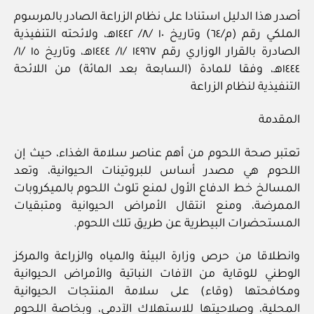
أصدر هذا الدليل استنادا على نظام الزراعة الصادر بالمرسوم
الملكي رقم (م/٦٤) وتاريخ ١٠ /٨/ ١٤٤٢هـ، ولائحته التنفيذية
الصادرة بالقرار الوزاري رقم ١٤٩٦٧ /١/ ١٤٤٤هـ، وتاريخ ١٥ /١/
١٤٤٤هـ، وفقا للمادة (السابعة بعد المائة) من اللائحة
التنفيذية لنظام الزراعة
المقدمة
تعتبر صحة اللحوم من أهم عناصر سلامة الغذاء، حيث إن
اللحوم هي مصدر أساس للبروتينات الحيوانية، وتعد
المسالخ خط الدفاع الأول لمنع تلوث اللحوم بالميكروبات
الممرضة، ومنع انتقال الأمراض الحيوانية ومتبقيات
المستحضرات البيطرية عن طريق تلك اللحوم.
وانطلاقا من حرص وزارة البيئة والمياه والزراعة والمركز
الوطني للوقاية من الآفات النباتية والأمراض الحيوانية
ومكافحتها (وقاء) على سلامة المنتجات الحيوانية
المحلية، وصلاحيتها للاستهلاك الآدمي، وبخاصة اللحوم