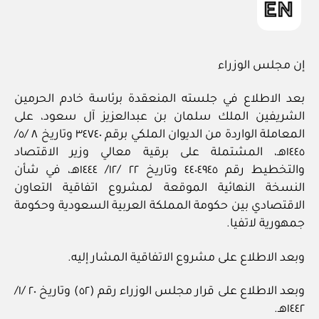
إن مجلس الوزراء
بعد الاطلاع في جلسته المنعقدة برئاسة خادم الحرمين
الشريفين الملك سلمان بن عبدالعزيز آل سعود، على
المعاملة الواردة من الديوان الملكي برقم ٣٤٧٤٠ وتاريخ ٨ /٥/
١٤٤٥هـ، المشتملة على برقية معالي وزير الاقتصاد
والتخطيط رقم ٤٤٠٤٩٤٥ وتاريخ ٢٢ /١٢/ ١٤٤٤هـ، في شأن
النسخة النهائية الموقعة لمشروع اتفاقية التعاون
الاقتصادي بين حكومة المملكة العربية السعودية وحكومة
جمهورية لاتفيا.
وبعد الاطلاع على مشروع الاتفاقية المشار إليه.
وبعد الاطلاع على قرار مجلس الوزراء رقم (٥٢) وتاريخ ٢٠ /١/
١٤٤٢هـ.