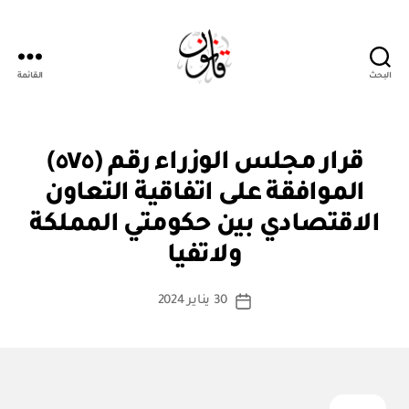
البحث
القائمة
قانون
قر
التصنيفات
قرار مجلس الوزراء رقم (٥٧٥)
ار
مج
الموافقة على اتفاقية التعاون
ل
س
الاقتصادي بين حكومتي المملكة
بو
الو
ا
زرا
ولاتفيا
س
ء
ط
كاتب
30 يناير 2024
ة
تاريخ
المقالة
ad
المقالة
m
in