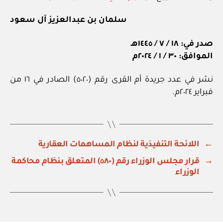
سلمان بن عبدالعزيز آل سعود
صدر في: ١٨ / ٧ / ١٤٤٥هـ
الموافق: ٣٠ / ١ / ٢٠٢٤م
نشر في عدد جريدة أم القرى رقم (٥٠٢٠) الصادر في ١٦ من
فبراير ٢٠٢٤م.
←
اللائحة التنفيذية لنظام المساهمات العقارية
→
قرار مجلس الوزراء رقم (٥٨٠) المتعلق بنظام محاكمة
الوزراء