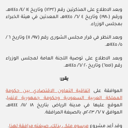
وبعد الاطلاع على المذكرتين رقم (١٢٣٢) وتاريخ ١٤ /٤/ ١٤٤٥هـ،
ورقم (١٩٨٠) وتاريخ ٤ /٦/ ١٤٤٥هـ، المعدتين في هيئة الخبراء
بمجلس الوزراء.
وبعد النظر في قرار مجلس الشورى رقم (٩٧/ ١١) وتاريخ ٦ /
٥/ ١٤٤٥هـ.
وبعد الاطلاع على توصية اللجنة العامة لمجلس الوزراء
رقم (٦٥٥١) وتاريخ ٢٠ /٦/ ١٤٤٥هـ.
يقرر:
الموافقة على
اتفاقية التعاون الاقتصادي بين حكومة
المملكة العربية السعودية وحكومة جمهورية لاتفيا
،
الموقع عليها في مدينة الرياض بتاريخ ١٨ /١١/ ١٤٤٤هـ،
الموافق ٧ /٦/ ٢٠٢٣م، بالصيغة المرافقة.
وقد أعد مشروع
مرسوم ملكي بذلك، صيغته مرافقة لهذا
.