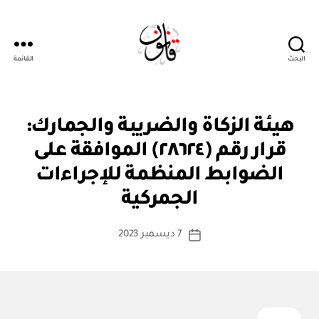
البحث
القائمة
قانون
ق
التصنيفات
هيئة الزكاة والضريبة والجمارك:
ر
ار
قرار رقم (٢٨٦٢٤) الموافقة على
و
زا
الضوابط المنظمة للإجراءات
بو
ر
ا
ي
الجمركية
س
ط
كاتب
7 ديسمبر 2023
ة
تاريخ
المقالة
ad
المقالة
m
in