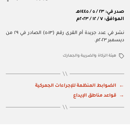
صدر في: ٢٣ / ٥ / ١٤٤٥هـ
الموافق: ٧ / ١٢ / ٢٠٢٣م
نشر في عدد جريدة أم القرى رقم (٥٠١٣) الصادر في ٢٩ من
ديسمبر ٢٠٢٣م.
هيئة الزكاة والضريبة والجمارك
الوسوم
←
الضوابط المنظمة للإجراءات الجمركية
→
قواعد مناطق الإيداع