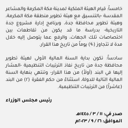
خامساً: قيام الهيئة الملكية لمدينة مكة المكرمة والمشاعر
المقدسة -بالتنسيق مع هيئة تطوير منطقة مكة المكرمة،
وهيئة تطوير محافظة جدة، وبرنامج إدارة مشروع جدة
التاريخية- بدراسة ما قد يكون من تقاطعات بين
اختصاصات تلـك الجهات، والرفع عما يتوصل إليه خلال
مدة لا تتجاوز (٩٠) يوماً من تاريخ هذا القرار.
سادساً: تكون بداية السنة المالية الأولى لهيئة تطوير
محافظة جدة من تاريخ نفاذ الترتيبات التنظيمية -المشار
إليها في البند (أولاً) من هذا القرار- وتنتهي بنهاية السنة
المالية التالية للدولة، استثناءً من حكم الفقرة (٢) من البند
(عاشراً) من الترتيبات التنظيمية.
رئيس مجلس الوزراء
صدر في: ١١ / ٣ / ١٤٤٥هـ
الموافق: ٢٦ / ٩ / ٢٠٢٣م