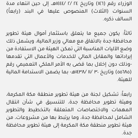
الوزراء رقم (١٤٦) وتاريخ ٢٤ /٢ /١٤٤٤هـ، إلى حين انتهاء مدة
السنوات (الثلاث) المنصوص عليها في البند (رابعاً)
السالف ذكره.
ثالثاً: يكون جميع ما يتعلق باستثمار أموال هيئة تطوير
محافظة جدة بالاتفاق مع معالي وزير المالية، ويشمل ذلك
وضع الآليات المناسبة التي تمكن الهيئة من الاستفادة من
إيراداتها والمقابل المالي للخدمات والأعمال التي تقدمها
-وذلك دون إخلال بما قضى به الأمر الملكي التعميمي رقم
(٥٥٦٨٥) وتاريخ ٣٠ /١١ /١٤٣٨هـ- بما يضمن الاستدامة المالية
للهيئة.
رابعاً: تشكيل لجنة من هيئة تطوير منطقة مكة المكرمة،
وهيئة تطوير محافظة جدة، للتنسيق في شأن انتقال
المهمات والاختصاصات المتعلقة بالتخطيط والتطوير
الشامل لمحافظة جدة، وما يرتبط بها من مشروعات، من
هيئة تطوير منطقة مكة المكرمة إلى هيئة تطوير محافظة
جدة.