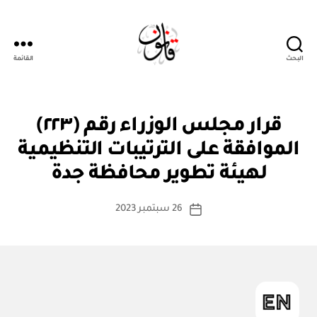
البحث
القائمة
قانون
قر
التصنيفات
قرار مجلس الوزراء رقم (٢٢٣)
ار
مج
الموافقة على الترتيبات التنظيمية
بو
ل
ا
س
لهيئة تطوير محافظة جدة
س
الو
زرا
ط
كاتب
ء
26 سبتمبر 2023
ة
تاريخ
المقالة
ad
المقالة
m
in