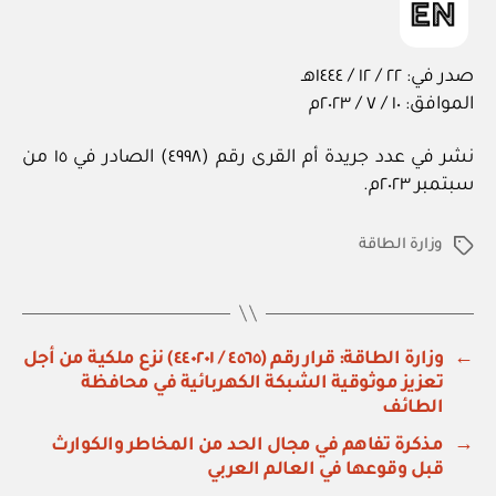
صدر في: ٢٢ / ١٢ / ١٤٤٤هـ
الموافق: ١٠ / ٧ / ٢٠٢٣م
نشر في عدد جريدة أم القرى رقم (٤٩٩٨) الصادر في ١٥ من
سبتمبر ٢٠٢٣م.
وزارة الطاقة
الوسوم
←
وزارة الطاقة: قرار رقم (٤٥٦٥ / ٤٤٠٢٠١) نزع ملكية من أجل
تعزيز موثوقية الشبكة الكهربائية في محافظة
الطائف
→
مذكرة تفاهم في مجال الحد من المخاطر والكوارث
قبل وقوعها في العالم العربي