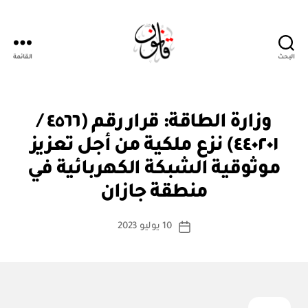
البحث
القائمة
قانون
ق
التصنيفات
وزارة الطاقة: قرار رقم (٤٥٦٦ /
ر
ار
٤٤٠٢٠١) نزع ملكية من أجل تعزيز
و
زا
موثوقية الشبكة الكهربائية في
بو
ر
ا
ي
منطقة جازان
س
ط
كاتب
10 يوليو 2023
ة
تاريخ
المقالة
ad
المقالة
m
in