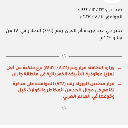
صدر في: ٢٣ / ١٢ / ١٤٤٤هـ
الموافق: ١١ / ٧ / ٢٠٢٣م
نشر في عدد جريدة أم القرى رقم (٤٩٩١) الصادر في ٢٨ من
يوليو ٢٠٢٣م.
←
وزارة الطاقة: قرار رقم (٤٥٦٦ / ٤٤٠٢٠١) نزع ملكية من أجل
تعزيز موثوقية الشبكة الكهربائية في منطقة جازان
→
قرار مجلس الوزراء رقم (٨٦٧) الموافقة على مذكرة
تفاهم في مجال الحد من المخاطر والكوارث قبل
وقوعها في العالم العربي