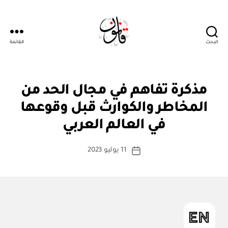
البحث
القائمة
قانون
ن
التصنيفات
مذكرة تفاهم في مجال الحد من
ظ
ا
المخاطر والكوارث قبل وقوعها
بو
م
ا
أو
في العالم العربي
س
لا
ئ
ط
كاتب
ح
11 يوليو 2023
ة
تاريخ
ة
المقالة
ad
المقالة
m
in