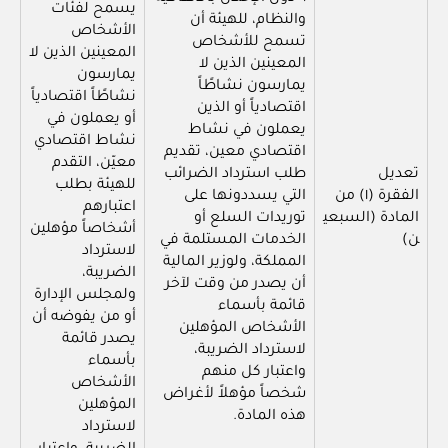
يسمح لفئات
والنظام، للهيئة أن
الأشخاص
تسمح للأشخاص
المعينين الذين لا
المعينين الذين لا
يمارسون
يمارسون نشاطًاً
نشاطًاً اقتصادياً
اقتصادياً أو الذين
أو يعملون في
يعملون في نشاط
نشاط اقتصادي
اقتصادي معين، تقديم
معيّن، التقدم
تعديل
طلب استرداد الضرائب
للهيئة بطلب
الفقرة (١) من
التي يسددونها على
اعتبارهم
المادة (السبعي
توريدات السلع أو
أشخاصاً مؤهلين
ن)
الخدمات المستلمة في
لاسترداد
المملكة، ولوزير المالية
الضريبة،
أن يصدر من وقت لآخر
ولمجلس الإدارة
قائمة بأسماء
أو من يفوضه أن
الأشخاص المؤهلين
يصدر قائمة
لاسترداد الضريبة،
بأسماء
واعتبار كل منهم
الأشخاص
شخصاً مؤهلاً لأغراض
المؤهلين
هذه المادة.
لاسترداد