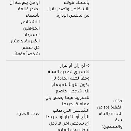
بأسماء هؤلاء
أو من يفوضه أن
الأشخاص وتصدر بقرار
يصدر قائمة
من مجلس الإدارة.
بأسماء
الأشخاص
المؤهلين
لاسترداد
الضريبة، واعتبار
كل منهم
شخصاً مؤهلاً.
٥- أي رأي أو قرار
تفسيري تصدره الهيئة
وفقاً لهذه المادة لن
يكون ملزماً للهيئة أو
لأي شخص خاضع
للضريبة فيما يتعلق بأي
حذف
معاملة يجريها
الفقرة (٥) من
الشخص الذي طلب
المادة (الخام
حذف الفقرة.
الرأي أو القرار أو يجريها
سة
أي شخص آخر. لا تخل
والسبعين)
أحكام هذه المادة