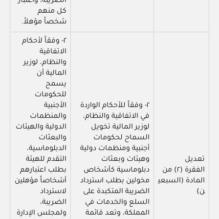
الضريبة، واعتبار
كل منهم
شخصاً مؤهلاً.
٢- وفقاً لأحكام
الاتفاقية
والنظام، لوزير
المالية أن
يسمح
للحكومات
٢- وفقاً للأحكام الواردة
الأجنبية
في الاتفاقية والنظام،
والمنظمات
لوزير المالية تخويل
الدولية والهيئات
السماح لحكومات
والبعثات
أجنبية ومنظمات دولية
الدبلوماسية،
تعديل
وهيئات وبعثات
التقدم للهيئة
الفقرة (٢) من
دبلوماسية كأشخاص
بطلب اعتبارهم
المادة (السبعي
مخولين بطلب استرداد
أشخاصاً مؤهلين
ن)
الضريبة المتكبدة على
لاسترداد
السلع والخدمات في
الضريبة،
المملكة، وتعد قائمة
ولمجلس الإدارة