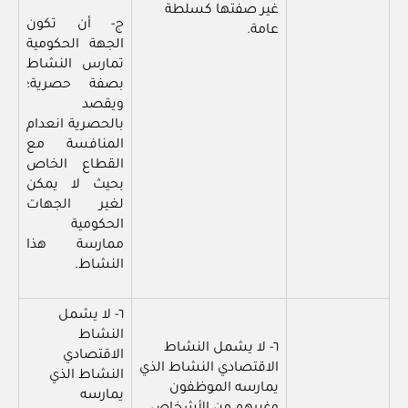
غير صفتها كسلطة
ج- أن تكون
عامة.
الجهة الحكومية
تمارس النشاط
بصفة حصرية؛
ويقصد
بالحصرية انعدام
المنافسة مع
القطاع الخاص
بحيث لا يمكن
لغير الجهات
الحكومية
ممارسة هذا
النشاط.
٦- لا يشمل
النشاط
٦- لا يشمل النشاط
الاقتصادي
الاقتصادي النشاط الذي
النشاط الذي
يمارسه الموظفون
يمارسه