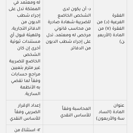
له ومعتمد في
د- أن يكون لدى
المملكة تدل على
الفقرة
الشخص الخاضع
إجراء شطب
الفرعية (د) من
للضريبة شهادة صادرة
الديون من
الفقرة (٧) من
من محاسب قانوني
الدفاتر التجارية،
المادة (الأربعي
مرخص له ومعتمد، تدل
وللهيئة قبول أي
ن)
على إجراء شطب الديون
مستندات ثبوتية
من الدفاتر.
أخرى إن كان
الشخص
الخاضع للضريبة
غير ملزم بتعيين
مراجع حسابات
وفقاً لما تقضي
به الأنظمة
السارية.
عنوان
إعداد الإقرار
المحاسبة وفقاً
المادة (الساد
الضريبي وفقاً
للأساس النقدي
سة والأربعون)
للأساس النقدي
١٢- استثناءً من