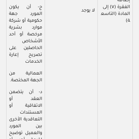
إضافة
الفقرة (٧) إلى
ج- أن يكون
لا يوجد
المادة (التاسع
المورد جهة
ة)
حكومية أو شركة
موارد بشرية
مرخصة أو أحد
الأشخاص
الحاصلين على
تصريح إعارة
الخدمات
العمالية من
الجهة المختصة.
د- أن يتضمن
العقد أو
الاتفاقية أو
المستندات
التعاقدية الأخرى
بين المورد
والعميل توضيح