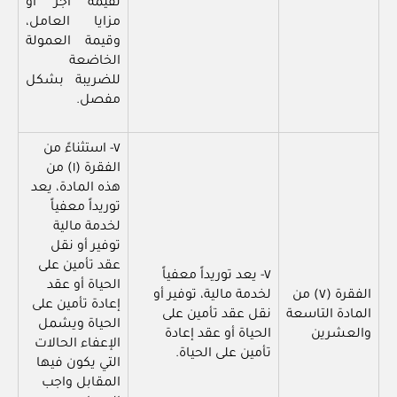
لقيمة أجر أو
مزايا العامل،
وقيمة العمولة
الخاضعة
للضريبة بشكل
مفصل.
٧- استثناءً من
الفقرة (١) من
هذه المادة، يعد
توريداً معفياً
لخدمة مالية
توفير أو نقل
عقد تأمين على
٧- يعد توريداً معفياً
الحياة أو عقد
الفقرة (٧) من
لخدمة مالية، توفير أو
إعادة تأمين على
المادة التاسعة
نقل عقد تأمين على
الحياة ويشمل
والعشرين
الحياة أو عقد إعادة
الإعفاء الحالات
تأمين على الحياة.
التي يكون فيها
المقابل واجب