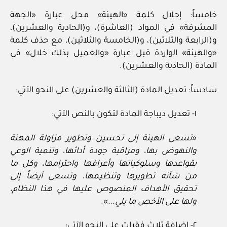
خامساً: إحلال كلمة «الهيئة» محل عبارة «الجهة
المشرفة» في المواد (العاشرة)، و(الحادية والعشرين)،
و(الرابعة والثلاثين)، و(الخامسة والثلاثين)، مع حذف كلمة
«والهيئة» الواردة قبل عبارة «والعميل بذلك خلال» في
المادة (الحادية والعشرين).
سادساً: تعديل المادة (الثالثة والعشرين) على النحو الآتي:
١- تعديل ديباجة المادة لتكون بالنص الآتي:
«
تسعى الهيئة إلى تحسين وتطوير مزاولة المهنة
والنهوض بها، ومراقبة جودة أدائها، وتنمية الوعي
بقواعدها وسلوكياتها وأعرافها واحترامها، وكل ما
من شأنه تطويرها وتنظيمها، وتسعى أيضاً إلى
تحقيق الأهداف المنصوص عليها في هذا النظام،
ولها على الأخص ما يلي..
.».
٢- إضافة ثلاث فقرات على النحو الآتي: