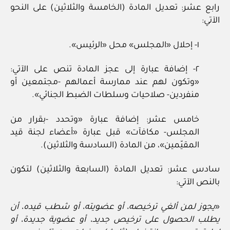
رابع عشر: تعديل المادة (الخامسة والثلاثين) على النحو
الآتي:
١- إحلال «المجلس» محل «الرئيس».
٢- إضافة عبارة إلى عجز المادة تنص على الآتي:
«وتكون لهم عند ممارسة أعمالهم -مجتمعين أو
منفردين- صلاحيات وسلطات الضبط الجنائي».
خامس عشر: إضافة عبارة «وتحدد -بقرار من
المجلس- مكافآت» قبل عبارة «أعضاء لجنة قيد
المقيّمين»، من المادة (السادسة والثلاثين).
سادس عشر: تعديل المادة (السابعة والثلاثين) لتكون
بالنص الآتي:
«
يجوز لمن ألغي ترخيصه، أو عضويته، أو شطب قيده، أن
يطلب الحصول على ترخيص جديد، أو عضوية جديدة، أو