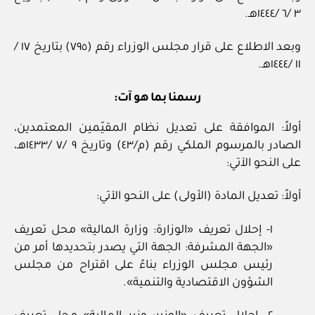
٣ /٦ /١٤٤٤هـ.
وبعد الاطلاع على قرار مجلس الوزراء رقم (٧٩٥) بتاريخ ١٧ /
١١ /١٤٤٤هـ.
رسمنا بما هو آت:
أولاً: الموافقة على تعديل نظام المقيّمين المعتمدين،
الصادر بالمرسوم الملكي رقم (م/٤٣) وتاريخ ٩ /٧ /١٤٣٣هـ،
على النحو الآتي:
أولاً: تعديل المادة (الأولى) على النحو الآتي:
١- إحلال تعريف «الوزارة: وزارة المالية» محل تعريف
«الجهة المشرفة: الجهة التي يصدر بتحديدها أمر من
رئيس مجلس الوزراء بناءً على اقتراح من مجلس
الشؤون الاقتصادية والتنمية».