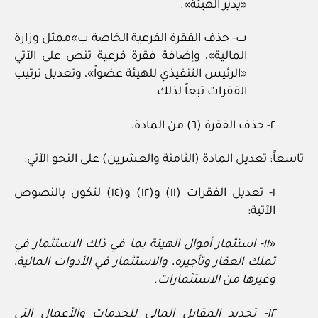
«يدير الهيئة».
ب- حذف الفقرة الفرعية الخاصة ب»ممثل وزارة
المالية»، وإضافة فقرة فرعية تنص على الآتي
«الرئيس التنفيذي للهيئة عضواً»، وتعديل ترتيب
الفقرات تبعاً لذلك.
٢- حذف الفقرة (٦) من المادة.
تاسعاً: تعديل المادة (الثامنة والعشرين) على النحو الآتي:
١- تعديل الفقرات (١١) و(١٢) و(١٤) لتكون بالنصوص
الآتية:
«
١١- استثمار أموال الهيئة بما في ذلك الاستثمار في
تملك العقار وتأجيره، والاستثمار في الأدوات المالية،
وغيرها من الاستثمارات.
١٢- تحديد المقابل المالي للخدمات والأعمال التي