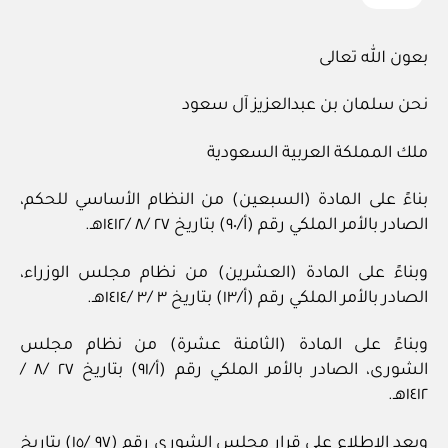
بعون الله تعالى
نحن سلمان بن عبدالعزيز آل سعود
ملك المملكة العربية السعودية
بناءً على المادة (السبعين) من النظام الأساسي للحكم،
الصادر بالأمر الملكي رقم (أ/٩٠) بتاريخ ٢٧ /٨ /١٤١٢هـ.
وبناءً على المادة (العشرين) من نظام مجلس الوزراء،
الصادر بالأمر الملكي رقم (أ/١٣) بتاريخ ٣ /٣ /١٤١٤هـ.
وبناءً على المادة (الثامنة عشرة) من نظام مجلس
الشورى، الصادر بالأمر الملكي رقم (أ/٩١) بتاريخ ٢٧ /٨ /
١٤١٢هـ.
وبعد الاطلاع على قرار مجلس الشورى رقم (٩٧ /١٥) بتاريخ