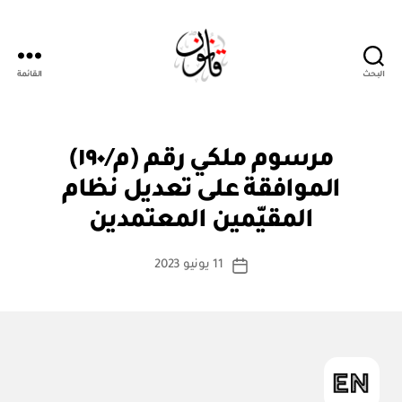
البحث
القائمة
قانون
م
التصنيفات
مرسوم ملكي رقم (م/١٩٠)
ر
س
الموافقة على تعديل نظام
بو
و
ا
م
المقيّمين المعتمدين
س
مل
ك
ط
كاتب
ي
11 يونيو 2023
ة
تاريخ
المقالة
ad
المقالة
m
in