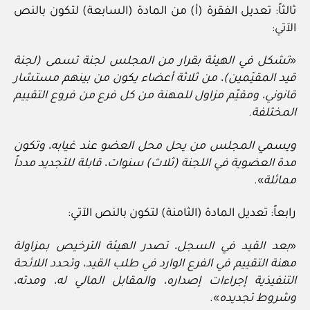
ثالثاً: تعديل الفقرة (أ) من المادة (السابعة) لتكون بالنص
الآتي:
«
تشكل في الهيئة بقرار من المجلس لجنة تسمى (لجنة
قيد المقيّمين)، من ثلاثة أعضاء يكون من بينهم مستشار
قانوني، ومقيّم مزاول للمهنة من كل فرع من فروع التقييم
المختلفة.
ويسمي المجلس من يحل محل العضو عند غيابه، وتكون
مدة العضوية في اللجنة (ثلاث) سنوات، قابلة للتجديد مدداً
مماثلة
».
رابعاً: تعديل المادة (الثامنة) لتكون بالنص الآتي:
«
بعد القيد في السجل، تصدر الهيئة الترخيص بمزاولة
مهنة التقييم في الفرع الوارد في طلب القيد، وتحدد اللائحة
التنفيذية إجراءات إصداره، والمقابل المالي له، ومدته،
وشروط تجديده
».