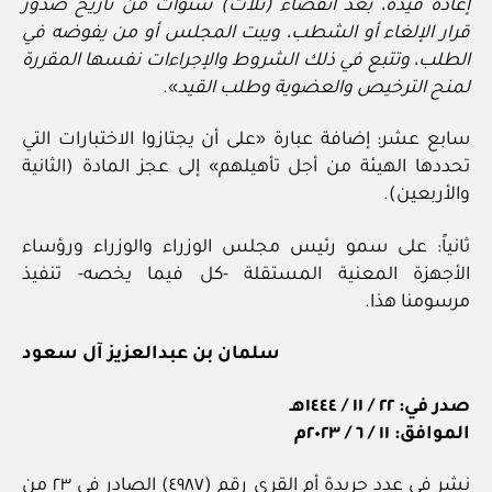
إعادة قيده، بعد انقضاء (ثلاث) سنوات من تاريخ صدور
قرار الإلغاء أو الشطب، ويبت المجلس أو من يفوضه في
الطلب، وتتبع في ذلك الشروط والإجراءات نفسها المقررة
لمنح الترخيص والعضوية وطلب القيد
».
سابع عشر: إضافة عبارة «على أن يجتازوا الاختبارات التي
تحددها الهيئة من أجل تأهيلهم» إلى عجز المادة (الثانية
والأربعين).
ثانياً: على سمو رئيس مجلس الوزراء والوزراء ورؤساء
الأجهزة المعنية المستقلة -كل فيما يخصه- تنفيذ
مرسومنا هذا.
سلمان بن عبدالعزيز آل سعود
صدر في: ٢٢ / ١١ / ١٤٤٤هـ
الموافق: ١١ / ٦ / ٢٠٢٣م
نشر في عدد جريدة أم القرى رقم (٤٩٨٧) الصادر في ٢٣ من