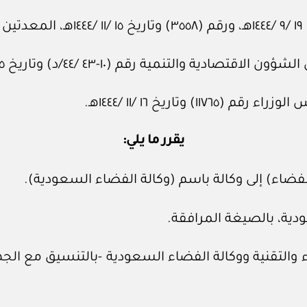
لتنمية رقم (١٠-٤٣ /٤٤/د) وتاريخ ٥ /١١ /١٤٤٤هـ.
تاريخ ١٦ /١١ /١٤٤٤هـ.
يقرر ما يلي:
للفضاء) إلى وكالة باسم (وكالة الفضاء السعودية).
ودية، بالصيغة المرافقة.
ء والتقنية ووكالة الفضاء السعودية -بالتنسيق مع الجها