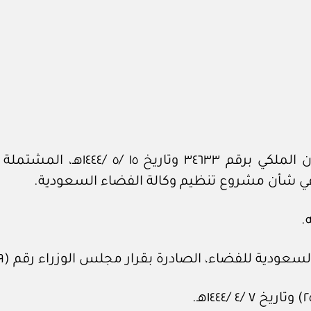
بعد الاطلاع على المعاملة الواردة
.
فضاء، الصادرة بقرار مجلس الوزراء رقم (٢٠٩) وتاريخ ٢٥ /٤ /١٤٤٠ه.