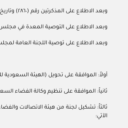
وبعد الاطلاع على المذكرتين رقم (٢٨٦٠) وتاريخ ١٩ /٩ /١٤٤٤هـ، ورقم (٣٥٥٨) وتاريخ ١٥ /١١ /١٤٤٤هـ، المعدتين في هيئة الخبراء بمجلس الوزراء.
وبعد الاطلاع على التوصية المعدة في مجلس الشؤون الاقتصادية وا
وبعد الاطلاع على توصية اللجنة العامة لمجلس الوزراء رقم (١١٧٦٥) و
أولاً: الموافقة على تحويل (الهيئة السعودية 
ثانياً: الموافقة على تنظيم وكالة الفضاء السع
ثالثاً: تشكيل لجنة من هيئة الاتصالات والفضا
الآتي: