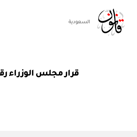
السعودية
قانون
قر
التصنيفات
ار
مج
ل
س
الو
زرا
ء