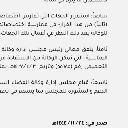
لاستكمال ما يلزم في شأنه.
سابعاً: استمرار الجهات التي تمارس اختصاصا
(ثانياً) من هذا القرار- في ممارسة اختصاصات
للوكالة بعد ذلك النظر في أعمال تلك الجهات، 
ثامناً: يتفق معالي رئيس مجلس إدارة وكالة 
المناسبة، التي تمكن الوكالة من الاستفادة من
التعميمي رقم (٥٥٦٨٥) وتاريخ ٣٠ /١١ /١٤٣٨هـ، بما يضمن الاستدامة المالية للوكالة.
تاسعاً: قيام مجلس إدارة وكالة الفضاء ال
الدعم والمشورة للمجلس بما يسهم في تحقيق
صدر في: ٢٤ / ١١ / ١٤٤٤هـ