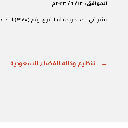
الموافق: ١٣ / ٦ / ٢٠٢٣م
نشر في عدد جريدة أم القرى رقم (٤٩٨٧) الصادر في ٢٣ من يونيو ٢٠٢٣م.
←
تنظيم وكالة الفضاء السعودية