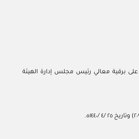
 من الديوان الملكي برقم ٣٤٦٣٣ وتاريخ ١٥ /٥ /١٤٤٤هـ، المشتملة على برقية معالي رئيس مجلس إدارة الهيئة