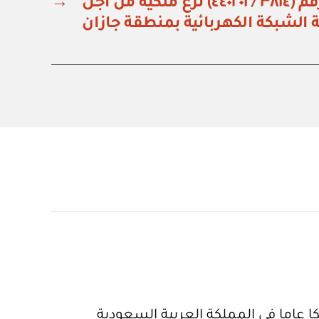
وزارة الطاقة: قرار رقم (٣٨١٤ / ٤٤٠٢٠١) نزع ملكية من أجل
→
 الشبكة الكهربائية بمنطقة جازان
 عاما في المملكة العربية السعودية