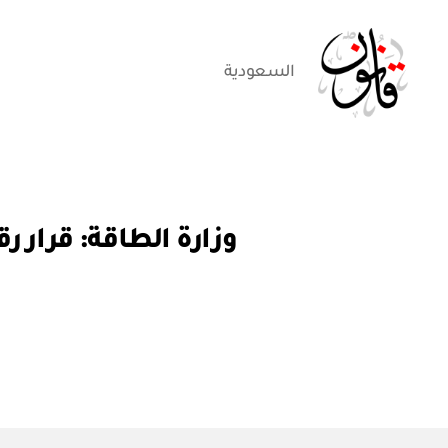
السعودية
قانون
ق
التصنيفات
ر
ار
و
ز
ا
ر
ي