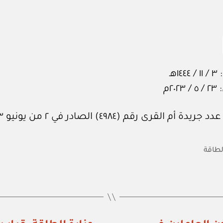
١هـ
٢٠م
 أم القرى رقم (٤٩٨٤) الصادر في ٢ من يونيو ٢٠٢٣م.
الطاقة