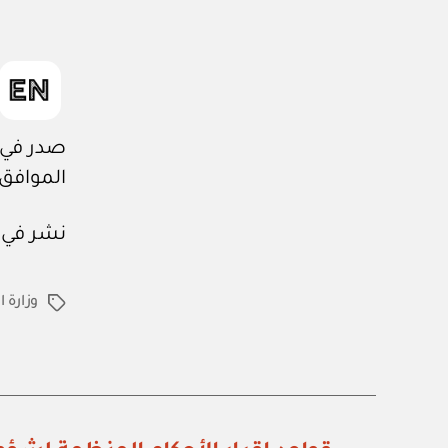
صدر في: ٣ / ١١ / ٤٤٤
الموافق: ٢٣ / ٥ / ٢٣
نشر في عدد جريدة
وزارة 
الوسوم