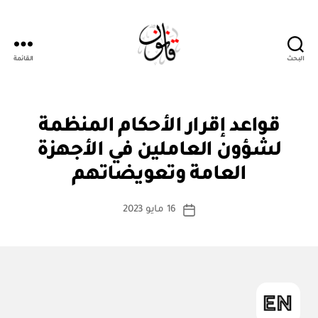
البحث
القائمة
قانون
ن
التصنيفات
قواعد إقرار الأحكام المنظمة
ظ
ا
لشؤون العاملين في الأجهزة
بو
م
ا
أو
العامة وتعويضاتهم
س
لا
ئ
ط
كاتب
ح
16 مايو 2023
ة
تاريخ
ة
المقالة
ad
المقالة
m
in