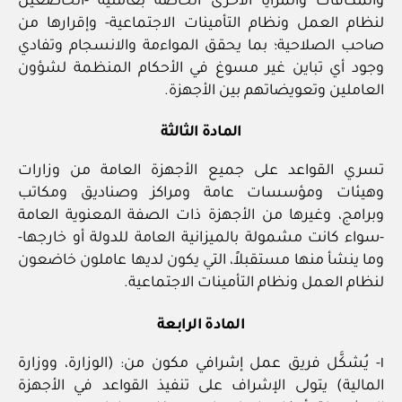
والمكافآت والمزايا الأخرى الخاصة بعامليه -الخاضعين
لنظام العمل ونظام التأمينات الاجتماعية- وإقرارها من
صاحب الصلاحية؛ بما يحقق المواءمة والانسجام وتفادي
وجود أي تباين غير مسوغ في الأحكام المنظمة لشؤون
العاملين وتعويضاتهم بين الأجهزة.
المادة الثالثة
تسري القواعد على جميع الأجهزة العامة من وزارات
وهيئات ومؤسسات عامة ومراكز وصناديق ومكاتب
وبرامج، وغيرها من الأجهزة ذات الصفة المعنوية العامة
-سواء كانت مشمولة بالميزانية العامة للدولة أو خارجها-
وما ينشأ منها مستقبلاً، التي يكون لديها عاملون خاضعون
لنظام العمل ونظام التأمينات الاجتماعية.
المادة الرابعة
١- يُشكَّل فريق عمل إشرافي مكون من: (الوزارة، ووزارة
المالية) يتولى الإشراف على تنفيذ القواعد في الأجهزة