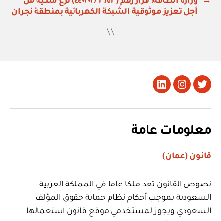
→
وزارة الطاقة: قرار رقم (٣٨١٣ / ٤٤٠٢٠١) نزع ملكية من
أجل تعزيز موثوقية الشبكة الكهربائية بمنطقة نجران
تويتر
Instagram
LinkedIn
معلومات عامة
قانون (عمان)
نصوص القانون تعد ملكا عاما في المملكة العربية
السعودية بموجب أحكام نظام حماية حقوق المؤلف
السعودي ويجوز لمستخدمي موقع قانون استعمالها