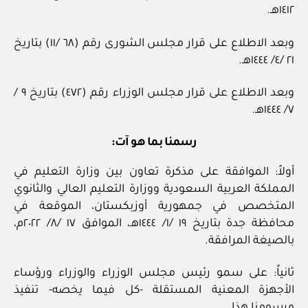
١٤١٢هـ.
وبعد الاطلاع على قرار مجلس الشورى رقم (٦٨ /١١) بتاريخ
٢١ /٤/ ١٤٤٤هـ.
وبعد الاطلاع على قرار مجلس الوزراء رقم (٤٧٢) بتاريخ ٩ /
٧/ ١٤٤٤هـ.
رسمنا بما هو آت:
أولاً: الموافقة على مذكرة تعاون بين وزارة التعليم في
المملكة العربية السعودية ووزارة التعليم العالي والثانوي
المتخصص في جمهورية أوزبكستان، الموقعة في
محافظة جدة بتاريخ ١٩ /١/ ١٤٤٤هـ، الموافق ١٧ /٨/ ٢٠٢٢م،
بالصيغة المرافقة.
ثانياً: على سمو رئيس مجلس الوزراء والوزراء ورؤساء
الأجهزة المعنية المستقلة -كل فيما يخصه- تنفيذ