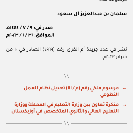
مرسومنا هذا.
سلمان بن عبدالعزيز آل سعود
صدر في: ٩ / ٧ / ١٤٤٤هـ
الموافق: ٣١ / ١ / ٢٠٢٣م
نشر في عدد جريدة أم القرى رقم (٤٩٦٩) الصادر في ١٠ من
فبراير ٢٠٢٣م.
←
مرسوم ملكي رقم (م / ١١١) تعديل نظام العمل
التطوعي
→
مذكرة تعاون بين وزارة التعليم في المملكة ووزارة
التعليم العالي والثانوي المتخصص في أوزبكستان