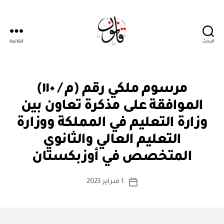
البحث
القائمة
قانون
م
التصنيفات
مرسوم ملكي رقم (م / ١١٠)
ر
س
الموافقة على مذكرة تعاون بين
و
م
وزارة التعليم في المملكة ووزارة
مل
ك
التعليم العالي والثانوي
بو
ي
ا
المتخصص في أوزبكستان
س
ط
كاتب
1 فبراير 2023
ة
تاريخ
المقالة
ad
المقالة
m
in