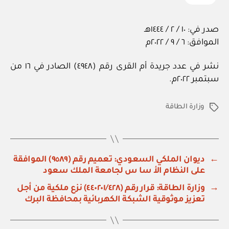
صدر في: ١٠ / ٢ / ١٤٤٤هـ
الموافق: ٦ / ٩ / ٢٠٢٢م
نشر في عدد جريدة أم القرى رقم (٤٩٤٨) الصادر في ١٦ من
سبتمبر ٢٠٢٢م.
وزارة الطاقة
الوسوم
←
ديوان الملكي السعودي: تعميم رقم (٩٥٨٩) الموافقة
على النظام الأ سا س لجامعة الملك سعود
→
وزارة الطاقة: قرار رقم (٤٤٠٢٠١/٤٢٨) نزع ملكية من أجل
تعزيز موثوقية الشبكة الكهربائية بمحافظة البرك