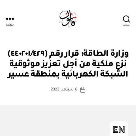
البحث
القائمة
قانون
ق
التصنيفات
وزارة الطاقة: قرار رقم (٤٤٠٢٠١/٤٢٩)
ر
ار
نزع ملكية من أجل تعزيز موثوقية
بو
و
ا
زا
الشبكة الكهربائية بمنطقة عسير
س
ر
ي
ط
كاتب
6 سبتمبر 2022
ة
تاريخ
المقالة
ad
المقالة
m
in