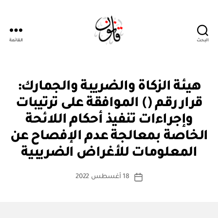
البحث
القائمة
قانون
ق
التصنيفات
هيئة الزكاة والضريبة والجمارك:
ر
ار
قرار رقم () الموافقة على ترتيبات
و
زا
وإجراءات تنفيذ أحكام اللائحة
ر
ي
الخاصة بمعالجة عدم الإفصاح عن
بو
ا
المعلومات للأغراض الضريبية
س
ط
كاتب
18 أغسطس 2022
ة
تاريخ
المقالة
ad
المقالة
m
in