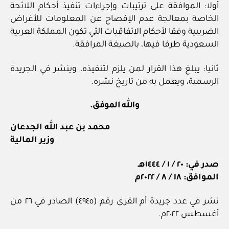
أولا: الموافقة على ترتيبات وإجراءات تنفيذ أحكام اللائحة
الخاصة بمعالجة عدم الإفصاح عن المعلومات للأغراض
الضريبية وفقا لأحكام الاتفاقيات التي تكون المملكة العربية
السعودية طرفا فيها، بالصيغة المرافقة.
ثانيا: يبلغ هذا القرار لمن يلزم لتنفيذه، وينشر في الجريدة
الرسمية، ويعمل به من تاريخ نشره.
والله الموفق.
محمد بن عبد الله الجدعان
وزير المالية
صدر في: ٢٠ / ١ / ١٤٤٤هـ
الموافق: ١٨ / ٨ / ٢٠٢٢م
نشر في عدد جريدة أم القرى رقم (٤٩٤٥) الصادر في ٢٦ من
أغسطس ٢٠٢٢م.